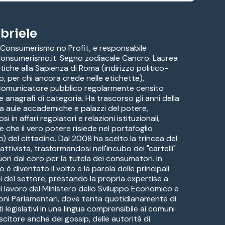
briele
 Consumerismo no Profit, e responsabile
 Consumerismo.it. Segno zodiacale Cancro. Laurea
itiche alla Sapienza di Roma (indirizzo politico-
o, per chi ancora crede nelle etichette),
 comunicatore pubblico regolarmente censito
ve anagrafi di categoria. Ha trascorso gli anni della
a aule accademiche e palazzi del potere,
i in affari regolatori e relazioni istituzionali,
e che il vero potere risiede nel portafoglio
) del cittadino. Dal 2008 ha scelto la trincea del
ttivista, trasformandosi nell'incubo dei "cartelli"
uori dal coro per la tutela dei consumatori. In
è diventato il volto e la parola delle principali
i del settore, prestando la propria expertise a
di lavoro del Ministero dello Sviluppo Economico e
oni Parlamentari, dove tenta quotidianamente di
ti legislativi in una lingua comprensibile ai comuni
citore anche dei gossip, delle autorità di