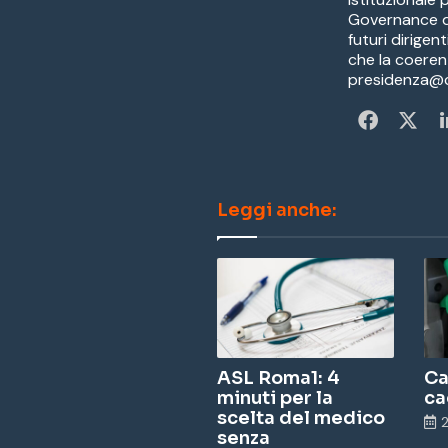
Governance de
futuri dirigen
che la coeren
presidenza@co
Fa
X
ce
bo
Leggi anche:
ok
ASL Roma1: 4
Ca
minuti per la
ca
scelta del medico
2
senza