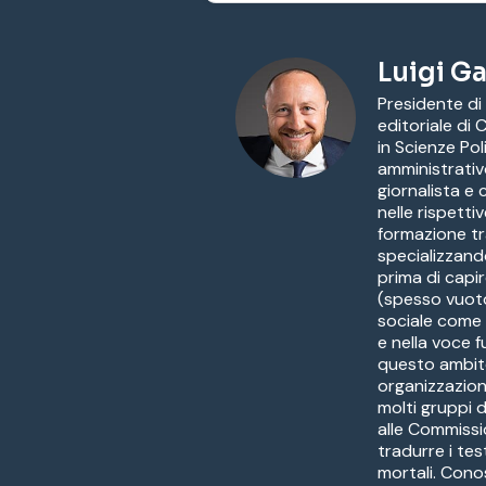
Luigi Ga
Presidente di
editoriale di
in Scienze Pol
amministrativ
giornalista e
nelle rispetti
formazione tr
specializzandos
prima di capir
(spesso vuoto
sociale come a
e nella voce f
questo ambito 
organizzazion
molti gruppi 
alle Commissi
tradurre i tes
mortali. Conos