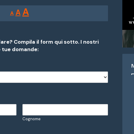
Reducir
Restablecer
Aumentar
A
A
A
tamaño
tamaño
tamaño
de
de
fuente.
de
fuente
re? Compila il form qui sotto. I nostri
fuente.
e tue domande:
Cognome