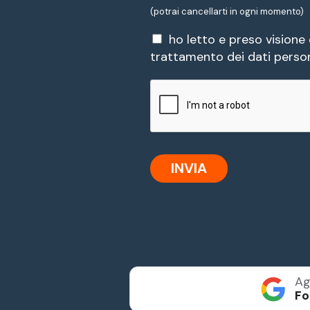
(potrai cancellarti in ogni momento)
P
ho letto e preso visione
r
trattamento dei dati person
i
v
a
c
y
*
INVIA
Ag
Fo