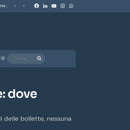
Facebook
LinkedIn
You Tube
Instagram
WhatsApp
Caldo record, condizionatori e bollette: il vero problema non è il climatizzatore, ma il costo dell’energia
arra laterale
Cambia aspetto
CERCA...
e: dove
di delle bollette, nessuna