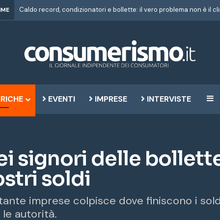
IME
RICHE
EVENTI
IMPRESE
INTERVISTE
B
ei signori delle bollett
stri soldi
di tante imprese colpisce dove finiscono i sol
le autorità.