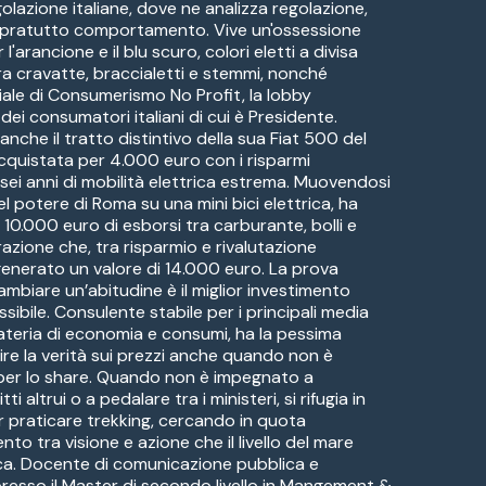
golazione italiane, dove ne analizza regolazione,
sopratutto comportamento. Vive un'ossessione
l'arancione e il blu scuro, colori eletti a divisa
ra cravatte, braccialetti e stemmi, nonché
iale di Consumerismo No Profit, la lobby
ei consumatori italiani di cui è Presidente.
anche il tratto distintivo della sua Fiat 500 del
 acquistata per 4.000 euro con i risparmi
 sei anni di mobilità elettrica estrema. Muovendosi
del potere di Roma su una mini bici elettrica, ha
o 10.000 euro di esborsi tra carburante, bolli e
azione che, tra risparmio e rivalutazione
 generato un valore di 14.000 euro. La prova
ambiare un’abitudine è il miglior investimento
ssibile. Consulente stabile per i principali media
materia di economia e consumi, ha la pessima
ire la verità sui prezzi anche quando non è
per lo share. Quando non è impegnato a
tti altrui o a pedalare tra i ministeri, si rifugia in
praticare trekking, cercando in quota
ento tra visione e azione che il livello del mare
ca. Docente di comunicazione pubblica e
 presso il Master di secondo livello in Mangement &