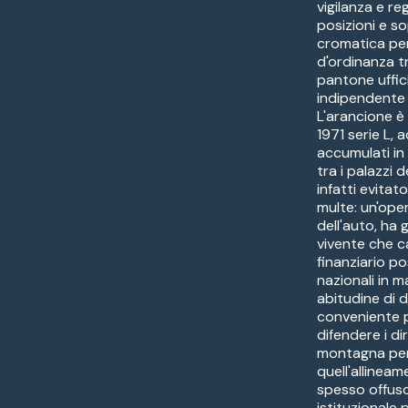
vigilanza e re
posizioni e 
cromatica per 
d'ordinanza t
pantone uffic
indipendente d
L'arancione è 
1971 serie L,
accumulati in
tra i palazzi 
infatti evitat
multe: un'oper
dell'auto, ha
vivente che c
finanziario po
nazionali in 
abitudine di d
conveniente 
difendere i diri
montagna per 
quell'allineam
spesso offus
istituzionale