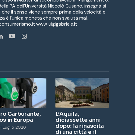
lla PA dell'Università Niccolò Cusano, insegna ai
ti che il senso viene sempre prima della velocità e
za è l'unica moneta che non svaluta mai.
nsumerismo.it www.luigigabriele.it
Li
Yo
In
nk
u
st
ed
Tu
ag
In
be
ra
m
ro Carburante,
L’Aquila,
os in Europa
diciassette anni
dopo: la rinascita
1 Luglio 2026
di una città e il