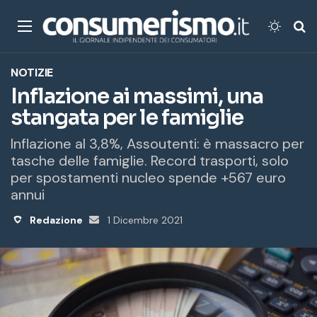
Menu
Cambi
Ce
NOTIZIE
Inflazione ai massimi, una
stangata per le famiglie
Inflazione al 3,8%, Assoutenti: è massacro per
tasche delle famiglie. Record trasporti, solo
per spostamenti nucleo spende +567 euro
annui
Redazione
Invia
1 Dicembre 2021
un'email