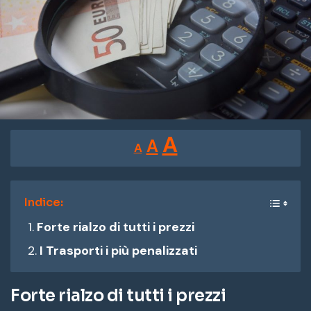
Reducir
Restablecer
Aumentar
A
A
A
tamaño
tamaño
tamaño
de
de
fuente.
de
Indice:
fuente
Forte rialzo di tutti i prezzi
fuente.
I Trasporti i più penalizzati
Forte rialzo di tutti i prezzi