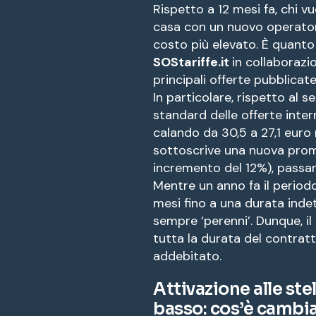
Rispetto a 12 mesi fa, chi 
casa con un nuovo operator
costo più elevato. È quanto
SOStariffe.it
in collaborazi
principali offerte pubblicat
In particolare, rispetto al 
standard delle offerte inter
calando da 30,5 a 27,1 euro 
sottoscrive una nuova prom
incremento del 12%), passan
Mentre un anno fa il perio
mesi fino a una durata inde
sempre ‘perenni’. Dunque, i
tutta la durata del contrat
addebitato.
Attivazione alle ste
basso: cos’è cambi