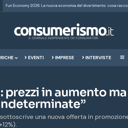
RICHE
EVENTI
IMPRESE
INTERVISTE
B
a: prezzi in aumento m
indeterminate”
 sottoscrive una nuova offerta in promozion
+12%).