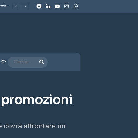
Facebook
LinkedIn
You Tube
Instagram
WhatsApp
Dolomiti SuperSki: l’Antitrust chiude con impegni da 50 milioni. Consumerismo: «Un metodo nuovo per un consumerismo che non si accontenta più dei comunicati»
arra laterale
Cambia aspetto
CERCA...
a promozioni
e dovrà affrontare un