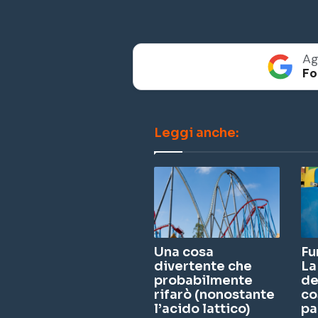
Ag
Fo
Leggi anche:
Una cosa
Fu
divertente che
La
probabilmente
de
rifarò (nonostante
co
l’acido lattico)
pa