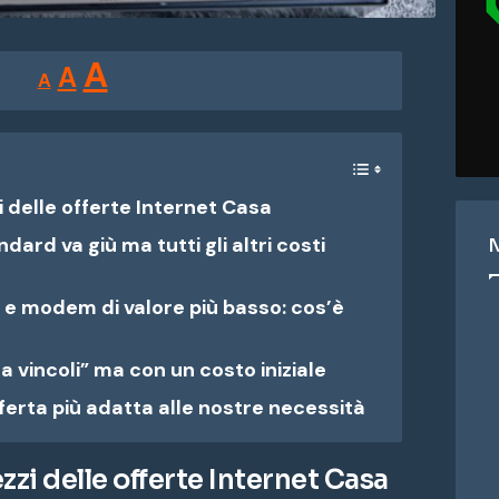
Reducir
Restablecer
Aumentar
A
A
A
tamaño
tamaño
tamaño
de
de
fuente.
de
fuente
i delle offerte Internet Casa
fuente.
dard va giù ma tutti gli altri costi
le e modem di valore più basso: cos’è
a vincoli” ma con un costo iniziale
ferta più adatta alle nostre necessità
zzi delle offerte Internet Casa