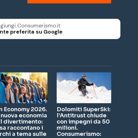
giungi Consumerismo.it
nte preferita su Google
n Economy 2026.
Dolomiti SuperSki:
 nuova economia
l’Antitrust chiude
l divertimento:
con impegni da 50
sa raccontano i
milioni.
rchi a tema sulle
Consumerismo: