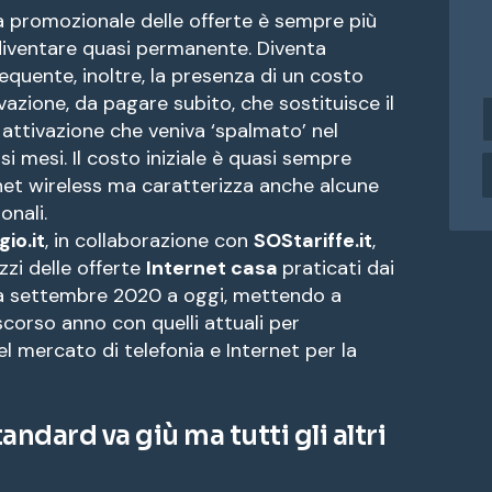
a promozionale delle offerte è sempre più
 diventare quasi permanente. Diventa
equente, inoltre, la presenza di un costo
tivazione, da pagare subito, che sostituisce il
i
 attivazione che veniva ‘spalmato’ nel
n
si mesi. Il costo iniziale è quasi sempre
d
i
rnet wireless ma caratterizza anche alcune
r
onali.
i
io.it
, in collaborazione con
SOStariffe.it
,
z
zzi delle offerte
Internet casa
praticati dai
z
 da settembre 2020 a oggi, mettendo a
o
e
 scorso anno con quelli attuali per
el mercato di telefonia e Internet per la
a
i
l
andard va giù ma tutti gli altri