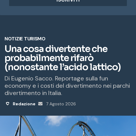
i
r
i
z
z
o
e
m
a
i
l