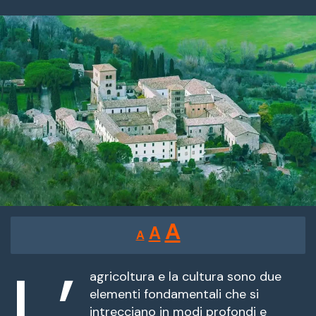
un'email
Reducir
Restablecer
Aumentar
A
A
A
tamaño
tamaño
tamaño
de
L’
de
fuente.
agricoltura e la cultura sono due
de
elementi fondamentali che si
fuente
intrecciano in modi profondi e