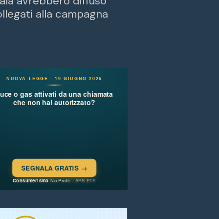
ala avrebbero diffuso
ollegati alla campagna