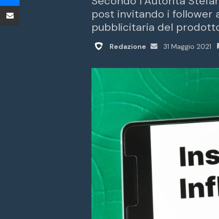
Secondo l’Autorità Stefan
Condividi tramite Email
post invitando i follower
pubblicitaria del prodot
Invia
Redazione
31 Maggio 2021
un'email