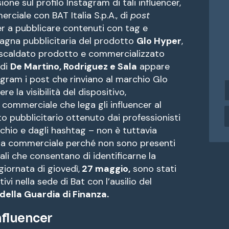
ione sul profilo Instagram di tali influencer,
ciale con BAT Italia S.p.A., di
post
wer a pubblicare contenuti
con tag e
pagna pubblicitaria del prodotto
Glo Hyper
,
riscaldato prodotto e commercializzato
 di
De Martino, Rodriguez e Sala
appare
agram i post che rinviano al marchio Glo
i
 la visibilità del dispositivo,
n
ommerciale che lega gli influencer al
d
tto pubblicitario ottenuto dai professionisti
i
r
rchio e dagli hashtag – non è tuttavia
i
tura commerciale perché non sono presenti
z
li che consentano di identificarne la
z
giornata di giovedì,
27 maggio,
sono stati
o
vi nella sede di Bat con l’ausilio del
e
della Guardia di Finanza.
a
i
influencer
l