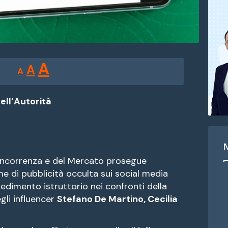
Reducir
Restablecer
Aumentar
A
A
A
tamaño
tamaño
tamaño
de
de
fuente.
ell’Autorità
de
fuente
fuente.
oncorrenza e del Mercato prosegue
rme di pubblicità occulta sui social media
edimento istruttorio nei confronti della
egli influencer
Stefano De Martino, Cecilia