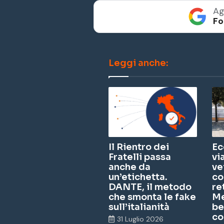
Ag
Fo
Leggi anche:
Il Rientro dei
Ec
Fratelli passa
vi
anche da
ve
un’etichetta.
co
DANTE, il metodo
re
che smonta le fake
Me
sull’italianità
be
co
31 Luglio 2026