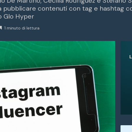
o De Martino, Cecilia Rodriguez e Stefano S
 a pubblicare contenuti con tag e hashtag c
to Glo Hyper
1 minuto di lettura