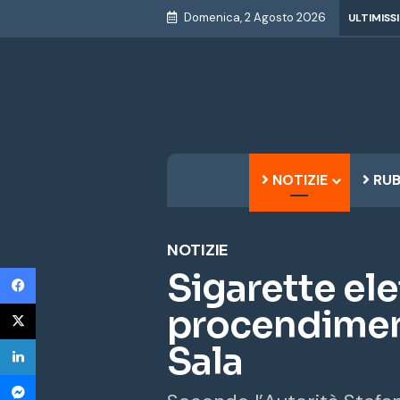
Domenica, 2 Agosto 2026
ULTIMISS
NOTIZIE
RUB
NOTIZIE
Facebook
Sigarette ele
X
procendiment
LinkedIn
Sala
Messenger