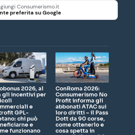
giungi Consumerismo.it
nte preferita su Google
obonus 2026, al
ConRoma 2026:
a gli incentivi per
Consumerismo No
icoli
Profit informa gli
mmerciali e
abbonati ATAC sui
trofit GPL-
loro diritti – il Pass
tano: chi può
Dott da 90 corse,
neficiarne e
come ottenerlo e
me funzionano
cosa spetta in