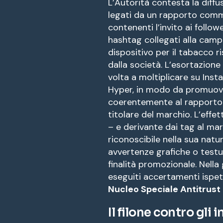
L’Autorità contesta la diffus
legati da un rapporto commer
contenenti l’invito ai follo
hashtag collegati alla cam
dispositivo per il tabacco 
dalla società. L’esortazione
volta a moltiplicare su Inst
Hyper, in modo da promuovere
coerentemente al rapporto c
titolare del marchio. L’effe
– e derivante dai tag al ma
riconoscibile nella sua na
avvertenze grafiche o testua
finalità promozionale. Nella 
eseguiti accertamenti ispetti
Nucleo Speciale Antitrust 
Il filone contro gli 