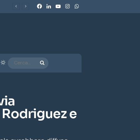
Facebook
LinkedIn
You Tube
Instagram
WhatsApp
Ecobonus 2026, al via gli incentivi per veicoli commerciali e retrofit GPL-Metano: chi può beneficiarne e come funzionano
arra laterale
Cambia aspetto
CERCA...
via
 Rodriguez e