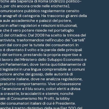
itiche alla Sapienza di Roma (indirizzo politico-
o, per chi ancora crede nelle etichette),
 comunicatore pubblico regolarmente censito
ve anagrafi di categoria. Ha trascorso gli anni della
a aule accademiche e palazzi del potere,
i in affari regolatori e relazioni istituzionali,
e che il vero potere risiede nel portafoglio
) del cittadino. Dal 2008 ha scelto la trincea del
ttivista, trasformandosi nell'incubo dei "cartelli"
uori dal coro per la tutela dei consumatori. In
è diventato il volto e la parola delle principali
i del settore, prestando la propria expertise a
di lavoro del Ministero dello Sviluppo Economico e
oni Parlamentari, dove tenta quotidianamente di
ti legislativi in una lingua comprensibile ai comuni
citore anche dei gossip, delle autorità di
golazione italiane, dove ne analizza regolazione,
sopratutto comportamento. Vive un'ossessione
l'arancione e il blu scuro, colori eletti a divisa
ra cravatte, braccialetti e stemmi, nonché
iale di Consumerismo No Profit, la lobby
ei consumatori italiani di cui è Presidente.
anche il tratto distintivo della sua Fiat 500 del