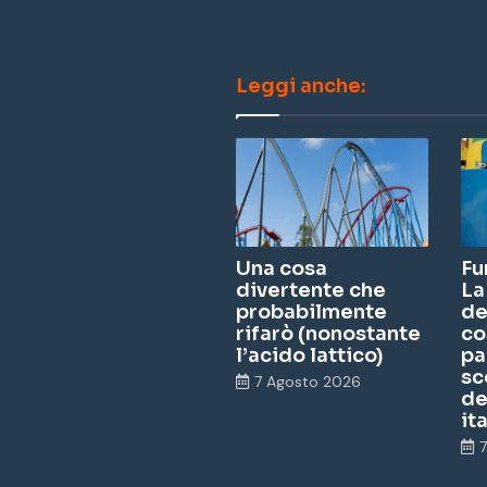
ce
bo
Leggi anche:
ok
Una cosa
Fu
divertente che
La
probabilmente
de
rifarò (nonostante
co
l’acido lattico)
pa
sc
7 Agosto 2026
de
it