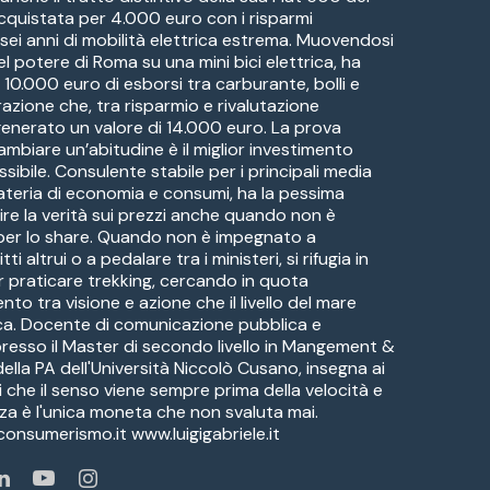
 acquistata per 4.000 euro con i risparmi
 sei anni di mobilità elettrica estrema. Muovendosi
del potere di Roma su una mini bici elettrica, ha
o 10.000 euro di esborsi tra carburante, bolli e
azione che, tra risparmio e rivalutazione
 generato un valore di 14.000 euro. La prova
ambiare un’abitudine è il miglior investimento
ssibile. Consulente stabile per i principali media
materia di economia e consumi, ha la pessima
ire la verità sui prezzi anche quando non è
per lo share. Quando non è impegnato a
tti altrui o a pedalare tra i ministeri, si rifugia in
praticare trekking, cercando in quota
ento tra visione e azione che il livello del mare
ca. Docente di comunicazione pubblica e
 presso il Master di secondo livello in Mangement &
lla PA dell'Università Niccolò Cusano, insegna ai
ti che il senso viene sempre prima della velocità e
za è l'unica moneta che non svaluta mai.
nsumerismo.it www.luigigabriele.it
Li
Yo
In