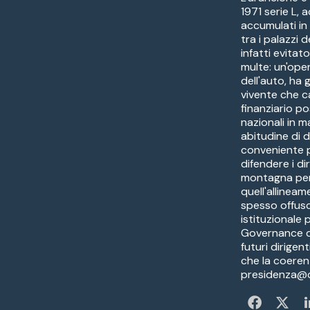
1971 serie L,
accumulati in
tra i palazzi 
infatti evitat
multe: un'oper
dell'auto, ha
vivente che c
finanziario po
nazionali in 
abitudine di d
conveniente 
difendere i diri
montagna per 
quell'allineam
spesso offus
istituzionale
Governance de
futuri dirigen
che la coeren
presidenza@co
Fa
X