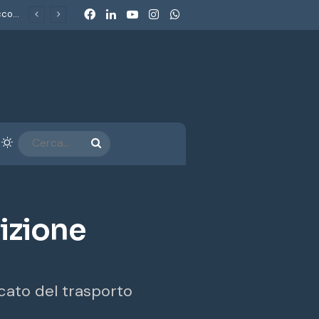
Facebook
LinkedIn
You Tube
Instagram
WhatsApp
Dolomiti SuperSki: l’Antitrust chiude con impegni da 50 milioni. Consumerismo: «Un metodo nuovo per un consumerismo che non si accontenta più dei comunicati»
arra laterale
Cambia aspetto
CERCA...
sizione
rcato del trasporto