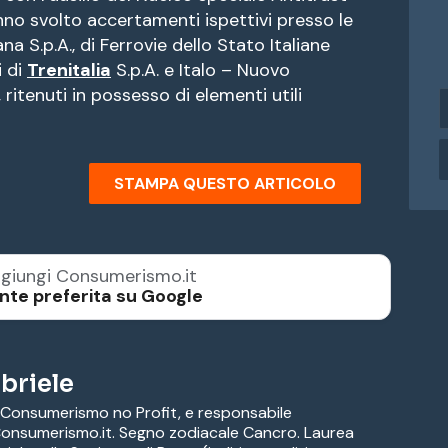
nno svolto accertamenti ispettivi presso le
ana S.p.A., di Ferrovie dello Stato Italiane
i di
Trenitalia
S.p.A. e Italo – Nuovo
 ritenuti in possesso di elementi utili
i
n
d
i
STAMPA QUESTO ARTICOLO
r
i
z
z
o
giungi Consumerismo.it
e
nte preferita su Google
a
i
l
briele
 Consumerismo no Profit, e responsabile
 Consumerismo.it. Segno zodiacale Cancro. Laurea