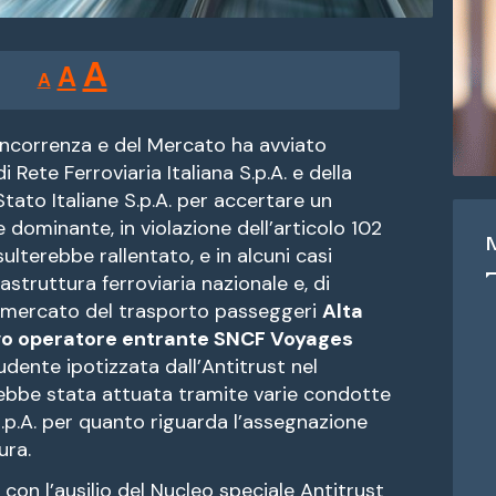
Reducir
Restablecer
Aumentar
A
A
A
tamaño
tamaño
tamaño
de
de
fuente.
oncorrenza e del Mercato ha avviato
de
i Rete Ferroviaria Italiana S.p.A. e della
fuente
Stato Italiane S.p.A
. per accertare un
fuente.
dominante, in violazione dell’articolo 102
ulterebbe rallentato, e in alcuni casi
rastruttura ferroviaria nazionale e, di
l mercato del trasporto passeggeri
Alta
ovo operatore entrante SNCF Voyages
dente ipotizzata dall’Antitrust nel
ebbe stata attuata tramite varie condotte
 S.p.A. per quanto riguarda l’assegnazione
ura.
à, con l’ausilio del Nucleo speciale Antitrust