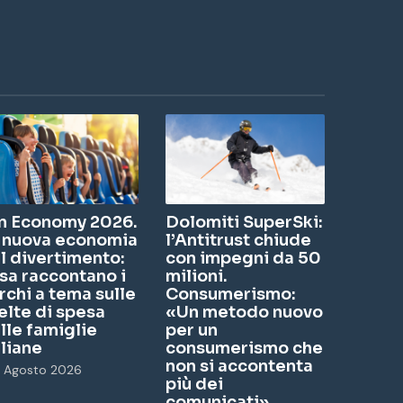
nk
u
st
ed
Tu
ag
In
be
ra
m
n Economy 2026.
Dolomiti SuperSki:
 nuova economia
l’Antitrust chiude
l divertimento:
con impegni da 50
sa raccontano i
milioni.
rchi a tema sulle
Consumerismo:
elte di spesa
«Un metodo nuovo
lle famiglie
per un
aliane
consumerismo che
non si accontenta
7 Agosto 2026
più dei
comunicati»