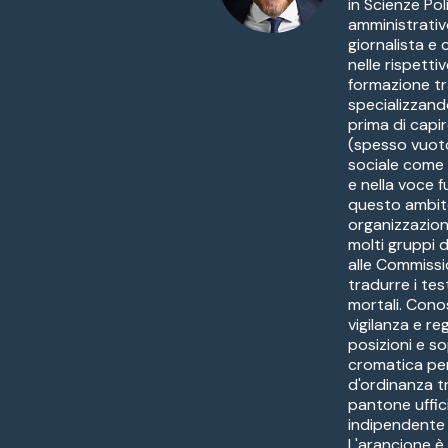
in Scienze Pol
amministrativ
giornalista e
nelle rispetti
formazione tr
specializzandos
prima di capir
(spesso vuoto
sociale come a
e nella voce f
questo ambito 
organizzazion
molti gruppi 
alle Commissi
tradurre i tes
mortali. Conos
vigilanza e re
posizioni e 
cromatica per 
d'ordinanza t
pantone uffic
indipendente d
L'arancione è 