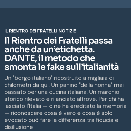
r
i
z
z
o
e
m
a
i
l