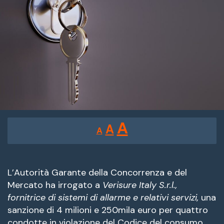
Reducir
Restablecer
Aumentar
A
A
A
tamaño
tamaño
tamaño
de
de
fuente.
de
L’Autorità Garante della Concorrenza e del
fuente
Mercato ha irrogato a
Verisure Italy S.r.l.,
fuente.
fornitrice di sistemi di allarme e relativi servizi,
una
sanzione di 4 milioni e 250mila euro per quattro
condotte in violazione del Codice del consumo.