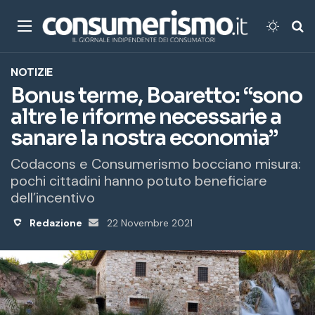
Menu
Cambi
Ce
NOTIZIE
Bonus terme, Boaretto: “sono
altre le riforme necessarie a
sanare la nostra economia”
Codacons e Consumerismo bocciano misura:
pochi cittadini hanno potuto beneficiare
dell’incentivo
Redazione
Invia
22 Novembre 2021
un'email