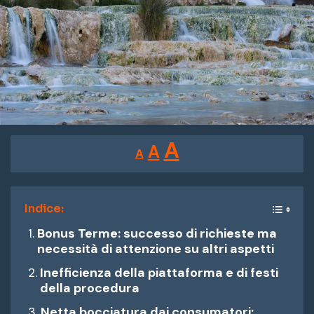
Reducir
Restablecer
Aumentar
A
A
A
tamaño
tamaño
tamaño
de
de
fuente.
de
Indice:
fuente
Bonus Terme: successo di richieste ma
fuente.
necessità di attenzione su altri aspetti
Inefficienza della piattaforma e di festi
della procedura
Netta bocciatura dai consumatori: