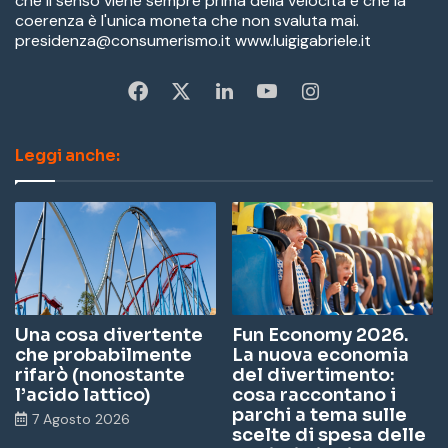
che il senso viene sempre prima della velocità e che la
coerenza è l'unica moneta che non svaluta mai.
presidenza@consumerismo.it www.luigigabriele.it
Fa
X
Li
Yo
In
ce
nk
u
st
Leggi anche:
bo
ed
Tu
ag
ok
In
be
ra
m
Una cosa divertente
Fun Economy 2026.
che probabilmente
La nuova economia
rifarò (nonostante
del divertimento:
l’acido lattico)
cosa raccontano i
parchi a tema sulle
7 Agosto 2026
scelte di spesa delle