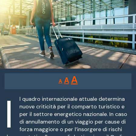
Reducir
Restablecer
Aumentar
A
A
A
tamaño
tamaño
tamaño
de
I
de
fuente.
l quadro internazionale attuale determina
de
nuove criticità per il comparto turistico e
fuente
per il settore energetico nazionale. In caso
fuente.
di annullamento di un viaggio per cause di
forza maggiore o per l’insorgere di rischi