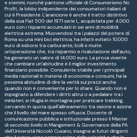
e stemmi, nonché pantone ufficiale di Consumerismo No
Profit, la lobby indipendente dei consumatori italiani di
cui è Presidente. L'arancione è anche il tratto distintivo
della sua Fiat 500 del 1971 serie L, acquistata per 4.000
euro con i risparmi accumulati in sei anni di mobilità
elettrica estrema. Muovendosi tra i palazzi del potere di
Roma su una mini bici elettrica, ha infatti evitato 10.000
euro di esborsi tra carburante, bolli e multe:
un'operazione che, tra risparmio e rivalutazione dell'auto,
ha generato un valore di 14.000 euro. La prova vivente
che cambiare un’abitudine è il miglior investimento
finanziario possibile. Consulente stabile per i principali
media nazionali in materia di economia e consumi, ha la
pessima abitudine di dire la verità sui prezzi anche
quando non è conveniente per lo share. Quando non è
impegnato a difendere i diritti altrui o a pedalare tra i
ministeri, si rifugia in montagna per praticare trekking,
cercando in quota quell'allineamento tra visione e azione
che il livello del mare spesso offusca. Docente di
comunicazione pubblica e istituzionale presso il Master
di secondo livello in Mangement & Governance della PA
dell'Università Niccolò Cusano, insegna ai futuri dirigenti