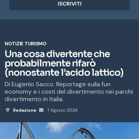
i
r
i
z
z
o
e
m
a
i
l