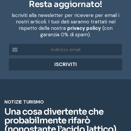
Resta aggiornato!
Iscriviti alla newsletter per ricevere per email i
nostri articoli. I tuoi dati saranno trattati nel
rispetto della nostra
privacy policy
(con
garanzia 0% di spam).
i
n
d
i
r
i
z
z
o
e
m
a
i
l