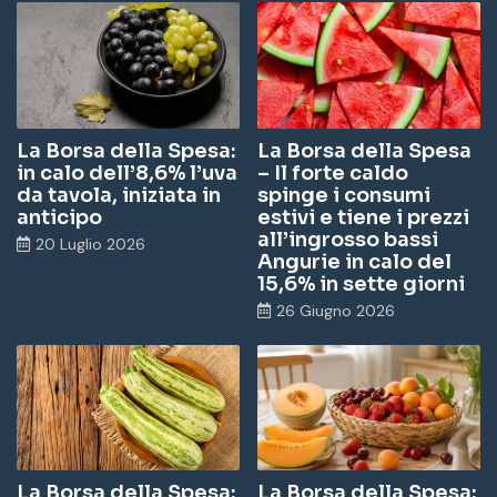
ok
In
ra
m
La Borsa della Spesa:
La Borsa della Spesa
in calo dell’8,6% l’uva
– Il forte caldo
da tavola, iniziata in
spinge i consumi
anticipo
estivi e tiene i prezzi
all’ingrosso bassi
20 Luglio 2026
Angurie in calo del
15,6% in sette giorni
26 Giugno 2026
La Borsa della Spesa:
La Borsa della Spesa: