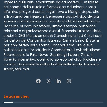
impatto culturale, ambientale ed educativo. È attivista
nel campo della tutela e formazione dei minori, conta
all’attivo progetti come Legal Love e Mangio dopo, che
affrontano temi legati al benessere psico-fisico dei più
giovani, collaborando con scuole e istituzioni pubbliche.
Docente di comunicazione, ufficio stampa, pubbliche
relazioni e organizzazione eventi, è amministratore della
società DBG Management & Consulting srl ed è tra i soci
fondatori del Convention Bureau Roma e Lazio. È stata
per anni attiva nel sistema Confindustria. Tra le sue
pubblicazioni e produzioni: Combattere il cyberbullismo.
Riconoscere le Fake News. Gestire gli haters. Zero, il
libretto interattivo contro lo spreco del cibo. Riciclare è
un’arte; Sostenibilità nell’industria della moda, tra nuovi
trend, falsi miti.
Fa
X
Li
In
ce
nk
st
Leggi anche:
bo
ed
ag