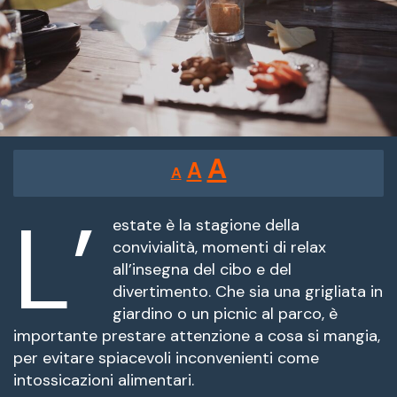
Reducir
Restablecer
Aumentar
A
A
A
tamaño
tamaño
tamaño
de
L’
de
fuente.
estate è la stagione della
de
convivialità, momenti di relax
fuente
all’insegna del cibo e del
fuente.
divertimento. Che sia una grigliata in
giardino o un picnic al parco, è
importante prestare attenzione a cosa si mangia,
per evitare spiacevoli inconvenienti come
intossicazioni alimentari.