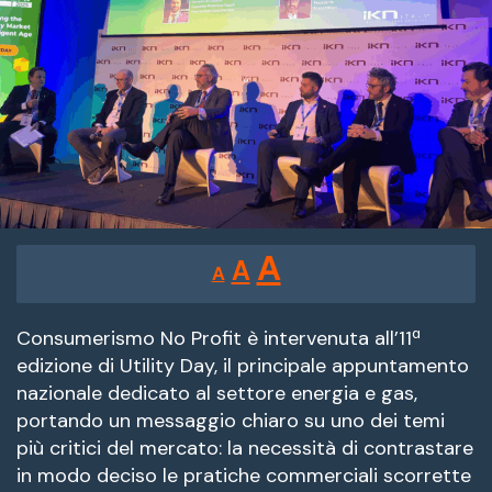
Reducir
Restablecer
Aumentar
A
A
A
tamaño
tamaño
tamaño
de
de
fuente.
Consumerismo No Profit è intervenuta all’11ª
de
edizione di Utility Day, il principale appuntamento
fuente
nazionale dedicato al settore energia e gas,
fuente.
portando un messaggio chiaro su uno dei temi
più critici del mercato: la necessità di contrastare
in modo deciso le pratiche commerciali scorrette