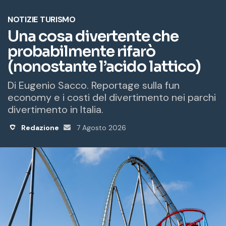
o
e
m
a
i
l