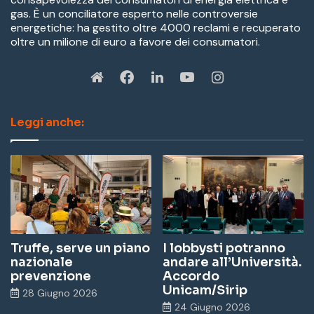
gas. È un conciliatore esperto nelle controversie
energetiche: ha gestito oltre 4000 reclami e recuperato
oltre un milione di euro a favore dei consumatori.
W
Fa
Li
Yo
In
eb
ce
nk
u
st
Leggi anche:
sit
bo
ed
Tu
ag
e
ok
In
be
ra
m
Truffe, serve un piano
I lobbysti potranno
nazionale
andare all’Università.
prevenzione
Accordo
Unicam/Sirip
28 Giugno 2026
24 Giugno 2026