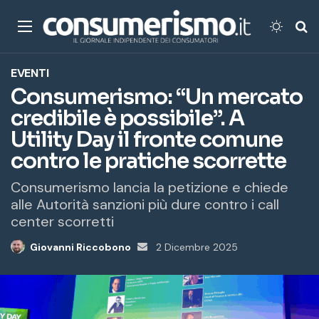
Menu
Cambi
Ce
EVENTI
Consumerismo: “Un mercato
credibile è possibile”. A
Utility Day il fronte comune
contro le pratiche scorrette
Consumerismo lancia la petizione e chiede
alle Autorità sanzioni più dure contro i call
center scorretti
Giovanni Riccobono
Invia
2 Dicembre 2025
un'email