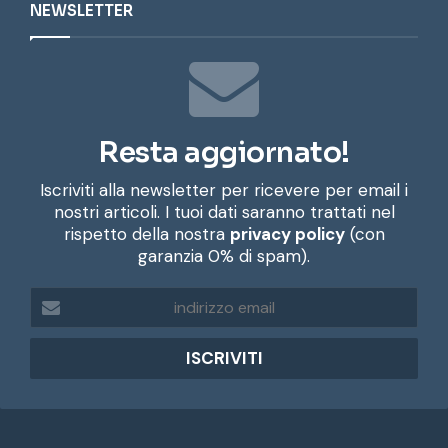
NEWSLETTER
Resta aggiornato!
Iscriviti alla newsletter per ricevere per email i
nostri articoli. I tuoi dati saranno trattati nel
rispetto della nostra
privacy policy
(con
garanzia 0% di spam).
i
n
d
i
r
i
z
z