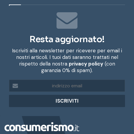
Resta aggiornato!
Iscriviti alla newsletter per ricevere per email i
nostri articoli. I tuoi dati saranno trattati nel
rispetto della nostra
privacy policy
(con
garanzia 0% di spam).
i
n
d
i
r
i
z
z
o