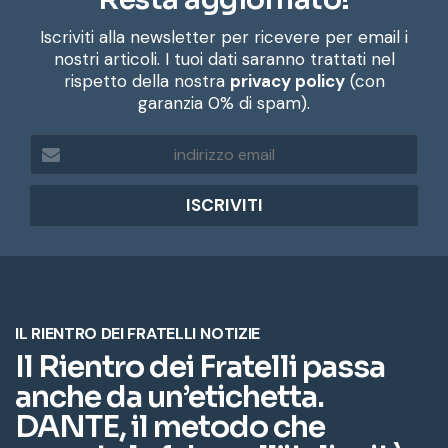
Iscriviti alla newsletter per ricevere per email i
nostri articoli. I tuoi dati saranno trattati nel
rispetto della nostra
privacy policy
(con
garanzia 0% di spam).
i
n
d
i
r
i
z
z
o
e
m
a
i
l