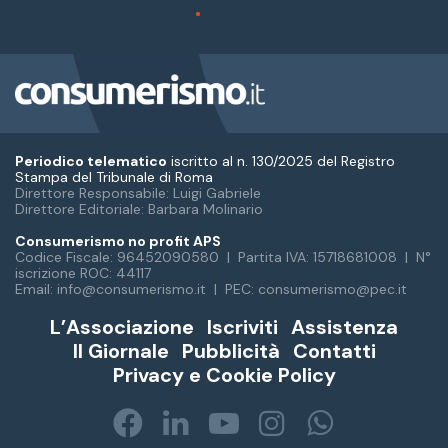
Periodico telematico
iscritto al n. 130/2025 del Registro
Stampa del Tribunale di Roma
Direttore Responsabile: Luigi Gabriele
Direttore Editoriale: Barbara Molinario
Consumerismo no profit APS
Codice Fiscale: 96452090580 | Partita IVA: 15718681008 | N°
iscrizione ROC: 44117
Email: info@consumerismo.it | PEC: consumerismo@pec.it
L’Associazione
Iscriviti
Assistenza
Il Giornale
Pubblicità
Contatti
Privacy e Cookie Policy
Facebook
LinkedIn
You
Instagram
WhatsA