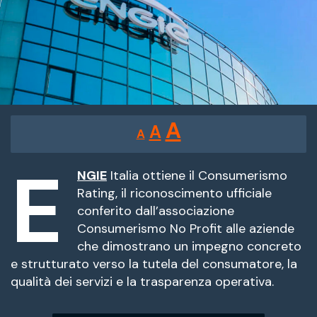
Reducir
Restablecer
Aumentar
A
A
A
tamaño
tamaño
tamaño
de
E
de
fuente.
NGIE
Italia ottiene il Consumerismo
de
Rating, il riconoscimento ufficiale
fuente
conferito dall’associazione
fuente.
Consumerismo No Profit alle aziende
che dimostrano un impegno concreto
e strutturato verso la tutela del consumatore, la
qualità dei servizi e la trasparenza operativa.