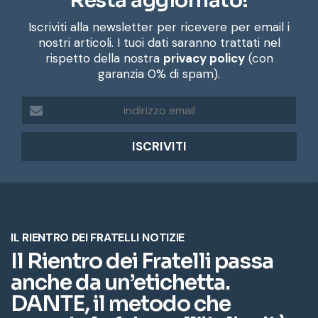
Resta aggiornato!
Iscriviti alla newsletter per ricevere per email i
nostri articoli. I tuoi dati saranno trattati nel
rispetto della nostra
privacy policy
(con
garanzia 0% di spam).
i
n
d
i
r
i
z
z
o
e
m
a
i
l