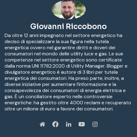
Giovanni Riccobono
Da oltre 12 anni impegnato nel settore energetico ha
deciso di specializzare la sua figura nella tutela
energetica ovvero nel garantire diritti e doveri dei
consumatori nel mondo delle utility luce e gas. Le sue
competenze nel settore energetico sono certificate
dalla norma UNI 11782:2020 di Utility Manager. Blogger e
divulgatore energetico è autore di 3 libri per tutela
energetica dei consumatori. Ha preso parte, inoltre, a
diverse iniziative per aumentare l’informazione e la
consapevolezza dei consumatori di energia elettrica e
gas. È un conciliatore esperto nelle controversie
energetiche: ha gestito oltre 4000 reclami e recuperato
oltre un milione di euro a favore dei consumatori.
W
Fa
Li
Yo
In
eb
ce
nk
u
st