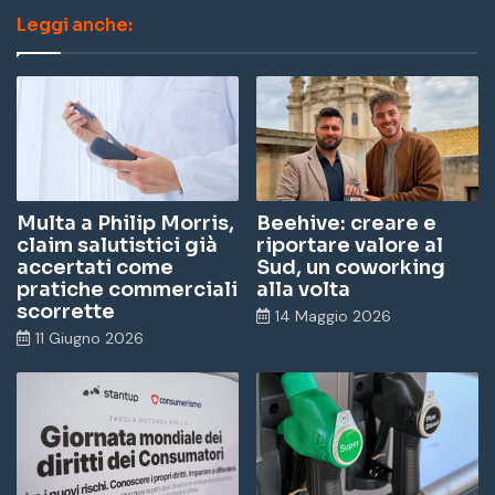
Leggi anche:
sit
bo
ed
Tu
ag
e
ok
In
be
ra
m
Multa a Philip Morris,
Beehive: creare e
claim salutistici già
riportare valore al
accertati come
Sud, un coworking
pratiche commerciali
alla volta
scorrette
14 Maggio 2026
11 Giugno 2026