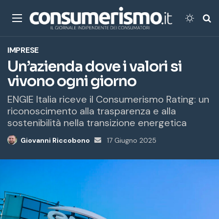
Menu
Cambi
Ce
IMPRESE
Un’azienda dove i valori si
vivono ogni giorno
ENGIE Italia riceve il Consumerismo Rating: un
riconoscimento alla trasparenza e alla
sostenibilità nella transizione energetica
Giovanni Riccobono
Invia
17 Giugno 2025
un'email