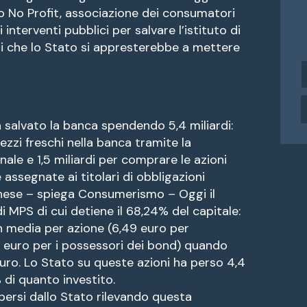
 No Profit, associazione dei consumatori
interventi pubblici per salvare l’istituto di
li che lo Stato si appresterebbe a mettere
i
n
d
i
a salvato la banca spendendo 5,4 miliardi:
r
i
mezzi freschi nella banca tramite la
z
nale e 1,5 miliardi per comprare le azioni
z
assegnate ai titolari di obbligazioni
o
nese – spiega Consumerismo – Oggi il
e
di MPS di cui detiene il 68,24% del capitale:
n media per azione (6,49 euro per
a
i
5 euro per i possessori dei bond) quando
l
euro. Lo Stato su queste azioni ha perso 4,4
% di quanto investito.
persi dallo Stato rilevando questa