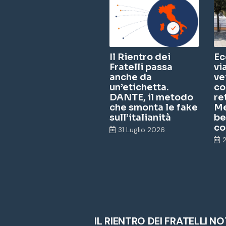
Il Rientro dei
Ec
Fratelli passa
vi
anche da
ve
un’etichetta.
co
DANTE, il metodo
re
che smonta le fake
Me
sull’italianità
be
co
31 Luglio 2026