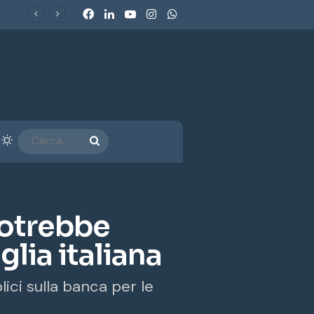
Facebook
LinkedIn
You Tube
Instagram
WhatsApp
Ecobonus 2026, al via gli incentivi per veicoli commerciali e retrofit GPL-Metano: chi può beneficiarne e come funzionano
arra laterale
Cambia aspetto
CERCA...
potrebbe
glia italiana
ici sulla banca per le