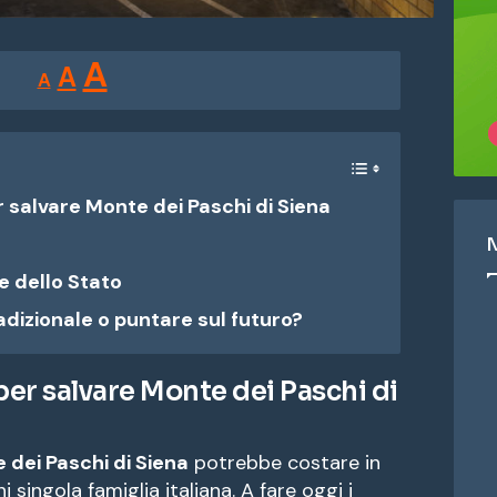
Reducir
Restablecer
Aumentar
A
A
A
tamaño
tamaño
tamaño
de
de
fuente.
de
fuente
r salvare Monte dei Paschi di Siena
fuente.
e dello Stato
dizionale o puntare sul futuro?
 per salvare Monte dei Paschi di
 dei Paschi di Siena
potrebbe costare in
 singola famiglia italiana. A fare oggi i