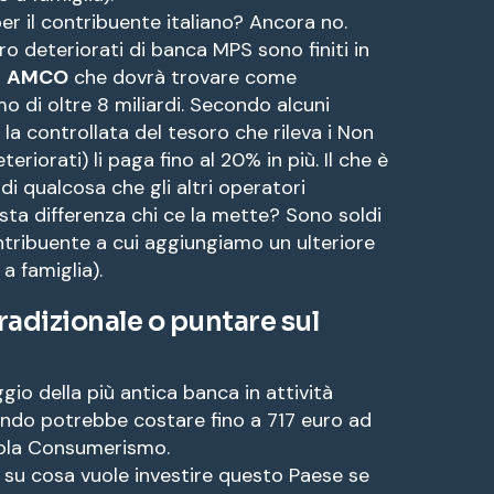
er il contribuente italiano? Ancora no.
ro deteriorati di banca MPS sono finiti in
a
AMCO
che dovrà trovare come
amo di oltre 8 miliardi. Secondo alcuni
la controllata del tesoro che rileva i Non
eriorati) li paga fino al 20% in più. Il che è
i qualcosa che gli altri operatori
ta differenza chi ce la mette? Sono soldi
ontribuente a cui aggiungiamo un ulteriore
a famiglia).
radizionale o puntare sul
io della più antica banca in attività
ondo potrebbe costare fino a 717 euro ad
lcola Consumerismo.
i su cosa vuole investire questo Paese se