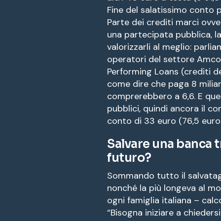
Fine del salatissimo conto p
Parte dei crediti marci ovve
una partecipata pubblica, l
valorizzarli al meglio: parli
operatori del settore Amco 
Performing Loans (crediti det
come dire che paga 8 miliard
comprerebbero a 6,6. E ques
pubblici, quindi ancora il c
conto di 33 euro (76,5 euro 
Salvare una banca t
futuro?
Sommando tutto il salvatagg
nonché la più longeva al m
ogni famiglia italiana – ca
“Bisogna iniziare a chieders