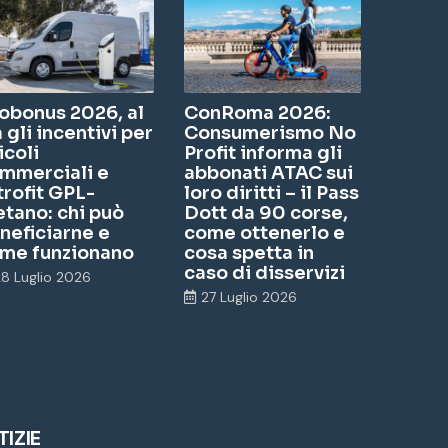
obonus 2026, al
ConRoma 2026:
a gli incentivi per
Consumerismo No
icoli
Profit informa gli
mmerciali e
abbonati ATAC sui
trofit GPL-
loro diritti – il Pass
tano: chi può
Dott da 90 corse,
neficiarne e
come ottenerlo e
me funzionano
cosa spetta in
caso di disservizi
28 Luglio 2026
27 Luglio 2026