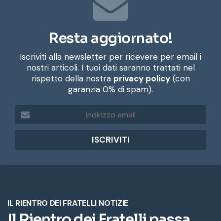
Resta aggiornato!
Iscriviti alla newsletter per ricevere per email i
nostri articoli. I tuoi dati saranno trattati nel
rispetto della nostra
privacy policy
(con
garanzia 0% di spam).
i
n
d
i
r
i
z
z
o
e
m