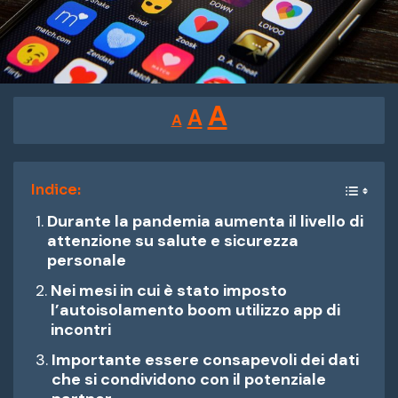
Reducir
Restablecer
Aumentar
A
A
A
tamaño
tamaño
tamaño
de
de
fuente.
de
Indice:
fuente
Durante la pandemia aumenta il livello di
fuente.
attenzione su salute e sicurezza
personale
Nei mesi in cui è stato imposto
l’autoisolamento boom utilizzo app di
incontri
Importante essere consapevoli dei dati
che si condividono con il potenziale