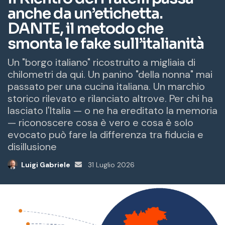
a
i
l