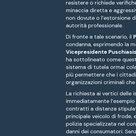
resistere o richiede verifi
minaccia diretta e aggressi
non dovute o l’estorsione di
autorità professionale.
Di fronte a tale scenario, il
P
condanna, esprimendo la mas
Vicepresidente Puschiasi
ha sottolineato come questo
sistema di tutela ormai co
più permettere che i cittad
organizzazioni criminali che
La richiesta ai vertici delle
immediatamente l’esempio d
contratti a distanza stipula
principale veicolo di frode
polizia specializzata nel co
danni dei consumatori. Senza 