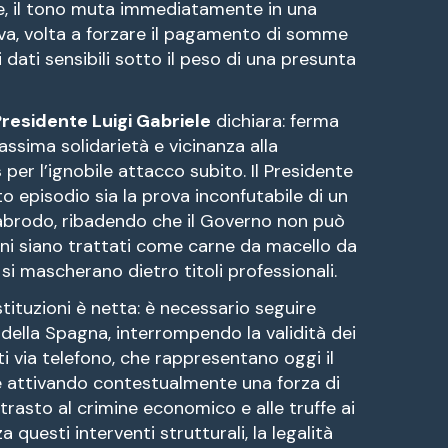
che, il tono muta immediatamente in una
va, volta a forzare il pagamento di somme
 dati sensibili sotto il peso di una presunta
residente Luigi Gabriele
dichiara: ferma
sima solidarietà e vicinanza alla
s
per l’ignobile attacco subito. Il Presidente
 episodio sia la prova inconfutabile di un
labrodo, ribadendo che il Governo non può
ini siano trattati come carne da macello da
 si mascherano dietro titoli professionali.
 istituzioni è netta: è necessario seguire
ella Spagna, interrompendo la validità dei
ti via telefono, che rappresentano oggi il
, e attivando contestualmente una forza di
ntrasto al crimine economico e alle truffe ai
questi interventi strutturali, la legalità