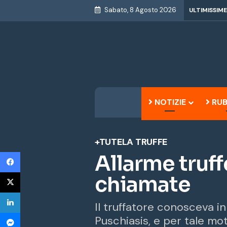
Sabato, 8 Agosto 2026
ULTIMISSIME
NOTIZIE
RUB
+TUTELA
TRUFFE
Facebook
Allarme truff
X
chiamate
LinkedIn
Il truffatore conosceva in
Messenger
Puschiasis, e per tale mo