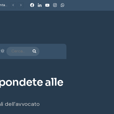
Facebook
LinkedIn
You Tube
Instagram
WhatsApp
Dolomiti SuperSki: l’Antitrust chiude con impegni da 50 milioni. Consumerismo: «Un metodo nuovo per un consumerismo che non si accontenta più dei comunicati»
arra laterale
Cambia aspetto
CERCA...
spondete alle
ali dell’avvocato