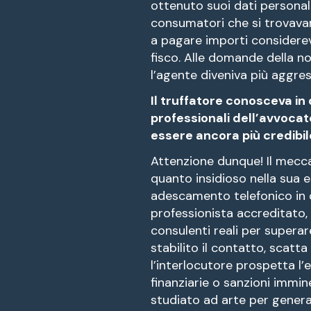
ottenuto suoi dati personal
consumatori che si trovavano
a pagare importi considerevo
fisco. Alle domande della n
l’agente diveniva più aggre
Il truffatore conosceva in d
professionali dell’avvocat
essere ancora più credibil
Attenzione dunque! Il mecc
quanto insidioso nella sua e
adescamento telefonico in c
professionista accreditato,
consulenti reali per superare
stabilito il contatto, scatt
l’interlocutore prospetta l’
finanziarie o sanzioni immin
studiato ad arte per genera