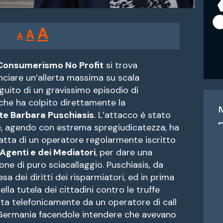
Reducir
Restablecer
Aumentar
A
A
A
tamaño
tamaño
tamaño
de
de
fuente.
Consumerismo No Profit
si trova
de
nciare un’allerta massima su scala
fuente
guito di un gravissimo episodio di
fuente.
che ha colpito direttamente la
te Barbara Puschiasis
. L’attacco è stato
he, agendo con estrema spregiudicatezza, ha
ffatta di un operatore regolarmente iscritto
Agenti e dei Mediatori
, per dare una
ione di puro sciacallaggio. Puschiasis, da
a dei diritti dei risparmiatori, ed in prima
ella tutela dei cittadini contro le truffe
tata telefonicamente da un operatore di call
Germania facendole intendere che avevano