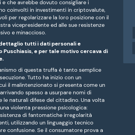
i e che avrebbe dovuto consigliare i
 coinvolti in investimenti in criptovalute,
li per regolarizzare la loro posizione con il
ostra vicepresidente ed alle sue resistenze
i
ssivo e minaccioso.
n
d
ettaglio tutti i dati personali e
i
o Puschiasis, e per tale motivo cercava di
r
e.
i
z
anismo di questa truffa è tanto semplice
z
secuzione. Tutto ha inizio con un
o
ui il malintenzionato si presenta come un
e
 arrivando spesso a usurpare nomi di
 le naturali difese del cittadino. Una volta
a
i
a una violenta pressione psicologica:
l
esistenza di fantomatiche irregolarità
enti, utilizzando un linguaggio tecnico
re confusione. Se il consumatore prova a