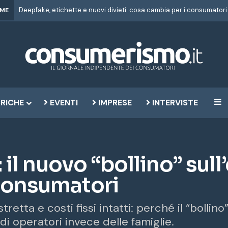
IME
RICHE
EVENTI
IMPRESE
INTERVISTE
B
 il nuovo “bollino” sull
 consumatori
stretta e costi fissi intatti: perché il “bollin
ndi operatori invece delle famiglie.