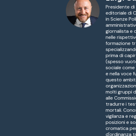
Presidente di
editoriale di
in Scienze Pol
amministrativ
giornalista e
nelle rispetti
formazione tr
specializzandos
prima di capir
(spesso vuoto
sociale come a
e nella voce f
questo ambito 
organizzazion
molti gruppi 
alle Commissi
tradurre i tes
mortali. Conos
vigilanza e re
posizioni e 
cromatica per 
d'ordinanza t