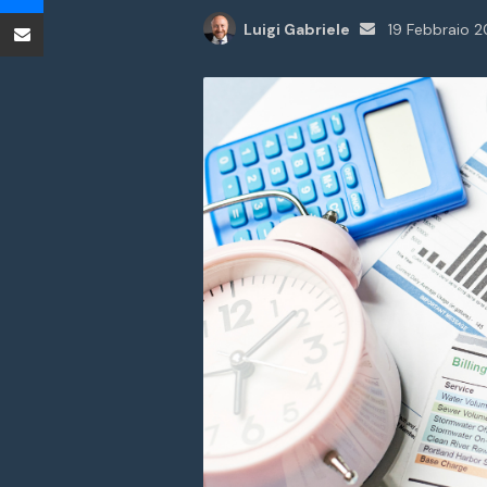
Condividi tramite Email
Invia
Luigi Gabriele
19 Febbraio 
un'email