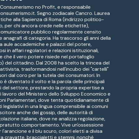
 Consumerismo no Profit, e responsabile
 Consumerismo.it. Segno zodiacale Cancro. Laurea
itiche alla Sapienza di Roma (indirizzo politico-
o, per chi ancora crede nelle etichette),
 comunicatore pubblico regolarmente censito
ve anagrafi di categoria. Ha trascorso gli anni della
a aule accademiche e palazzi del potere,
i in affari regolatori e relazioni istituzionali,
e che il vero potere risiede nel portafoglio
) del cittadino. Dal 2008 ha scelto la trincea del
ttivista, trasformandosi nell'incubo dei "cartelli"
uori dal coro per la tutela dei consumatori. In
è diventato il volto e la parola delle principali
i del settore, prestando la propria expertise a
di lavoro del Ministero dello Sviluppo Economico e
oni Parlamentari, dove tenta quotidianamente di
ti legislativi in una lingua comprensibile ai comuni
citore anche dei gossip, delle autorità di
golazione italiane, dove ne analizza regolazione,
sopratutto comportamento. Vive un'ossessione
l'arancione e il blu scuro, colori eletti a divisa
ra cravatte, braccialetti e stemmi, nonché