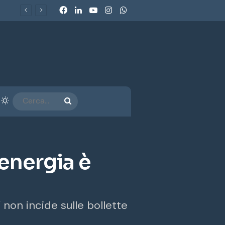
Facebook
LinkedIn
You Tube
Instagram
WhatsApp
Ecobonus 2026, al via gli incentivi per veicoli commerciali e retrofit GPL-Metano: chi può beneficiarne e come funzionano
arra laterale
Cambia aspetto
CERCA...
’energia è
o” non incide sulle bollette