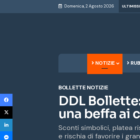
Domenica, 2 Agosto 2026
ULTIMISS
NOTIZIE
RUB
BOLLETTE
NOTIZIE
Facebook
DDL Bollette:
X
una beffa ai
LinkedIn
Sconti simbolici, platea ri
Messenger
e rischia di favorire i gra