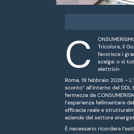
C
ONSUMERISMO no
Tricolore, il 
favorisce i gra
scelga: o si tu
elettrici»
Roma, 19 febbraio 2026 – L’
sconto” all’interno del DDL
fermezza da CONSUMERISMO n
l’esperienza fallimentare del
efficacia reale e struttural
aziende del settore energet
È necessario ricordare l’es