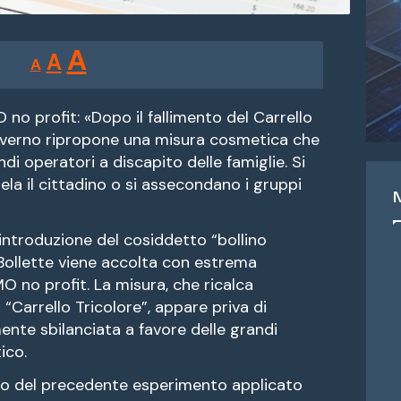
Reducir
Restablecer
Aumentar
A
A
A
tamaño
tamaño
tamaño
de
de
fuente.
 profit: «Dopo il fallimento del Carrello
de
Governo ripropone una misura cosmetica che
fuente
ndi operatori a discapito delle famiglie. Si
fuente.
tela il cittadino o si assecondano i gruppi
introduzione del cosiddetto “bollino
 Bollette viene accolta con estrema
o profit. La misura, che ricalca
 “Carrello Tricolore”, appare priva di
mente sbilanciata a favore delle grandi
ico.
ito del precedente esperimento applicato