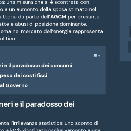
ta: una misura che si è scontrata con
ndo a un aumento della spesa stimato nel
uttoria da parte dell’
AGCM
per presunte
tte e abusi di posizione dominante.
i
chema nel mercato dell’energia rappresenta
n
litico.
d
i
r
i
ri e il paradosso dei consumi
z
z
 peso dei costi fissi
o
e
 al Governo
a
meri e il paradosso dei
i
l
ta l’irrilevanza statistica: uno sconto di
uro a kWh, destinato esclusivamente a una