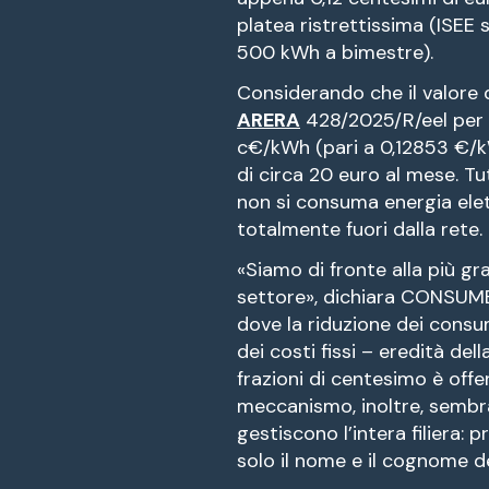
platea ristrettissima (ISEE 
500 kWh a bimestre).
Considerando che il valore d
ARERA
428/2025/R/eel per l
c€/kWh (pari a 0,12853 €/k
di circa 20 euro al mese. Tut
non si consuma energia elett
totalmente fuori dalla rete.
«Siamo di fronte alla più g
settore», dichiara CONSUMER
dove la riduzione dei cons
dei costi fissi – eredità de
frazioni di centesimo è offen
meccanismo, inoltre, sembra
gestiscono l’intera filiera:
solo il nome e il cognome de