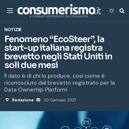
Menu
Cambi
Ce
NOTIZIE
Fenomeno “EcoSteer”, la
start-up italiana registra
brevetto negli Stati Uniti in
soli due mesi
Il dato è di chi lo produce, così come è
riconosciuto dal brevetto registrato per la
Data Ownerhip Platform
Redazione
Invia
20 Gennaio 2021
un'email