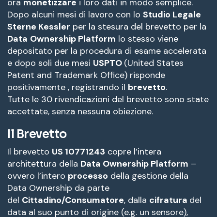
ora
monetizzare
i loro dati in modo semplice.
Dopo alcuni mesi di lavoro con lo
Studio Legale
Sterne Kessler
per la stesura del brevetto per la
Data
Ownership Platform
lo stesso viene
depositato per la procedura di esame accelerata
e dopo soli due mesi
USPTO
(United States
Patent and Trademark Office) risponde
positivamente , registrando il
brevetto
.
Tutte le 30 rivendicazioni del brevetto sono state
accettate, senza nessuna obiezione.
Il Brevetto
Il brevetto
US 10771243
copre l’intera
architettura della
Data
Ownership Platform
–
ovvero l’intero
processo
della gestione della
Data Ownership da parte
del
Cittadino/Consumatore
, dalla
cifratura
del
data al suo punto di origine (e.g. un sensore),