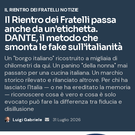
o
e
m
a
i
l