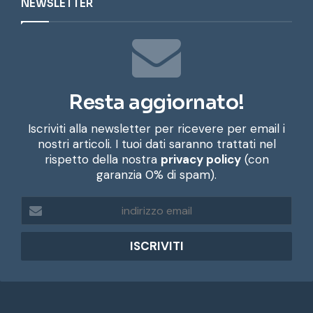
NEWSLETTER
Resta aggiornato!
Iscriviti alla newsletter per ricevere per email i
nostri articoli. I tuoi dati saranno trattati nel
rispetto della nostra
privacy policy
(con
garanzia 0% di spam).
i
n
d
i
r
i
z
z