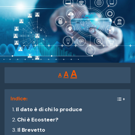
Reducir
Restablecer
Aumentar
A
A
A
tamaño
tamaño
tamaño
de
de
fuente.
de
Indice:
fuente
Il dato è di chi lo produce
fuente.
Chi è Ecosteer?
Il Brevetto