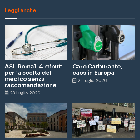
ce
nk
u
st
Leggi anche:
bo
ed
Tu
ag
ok
In
be
ra
m
ASL Roma1: 4 minuti
Caro Carburante,
per la scelta del
caos in Europa
medico senza
21 Luglio 2026
raccomandazione
23 Luglio 2026