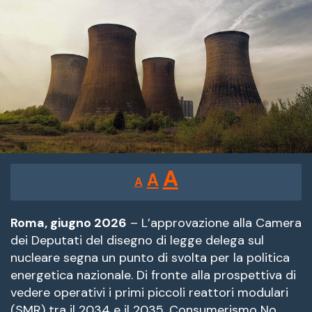
Reducir
Restablecer
Aumentar
A
A
A
tamaño
tamaño
tamaño
de
de
fuente.
Roma, giugno 2026
– L’approvazione alla Camera
de
dei Deputati del disegno di legge delega sul
fuente
nucleare segna un punto di svolta per la politica
fuente.
energetica nazionale
. Di fronte alla prospettiva di
vedere operativi i primi piccoli reattori modulari
(SMR) tra il 2034 e il 2035, Consumerismo No