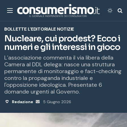
Menu
Cambi
Ce
BOLLETTE
L'EDITORIALE
NOTIZIE
Nucleare, cui prodest? Ecco i
numeri e gli interessi in gioco
L’associazione commenta il via libera della
Camera al DDL delega: nasce una struttura
permanente di monitoraggio e fact-checking
contro la propaganda industriale e
l'opposizione ideologica. Presentate 6
domande urgenti al Governo.
Redazione
Invia
5 Giugno 2026
un'email