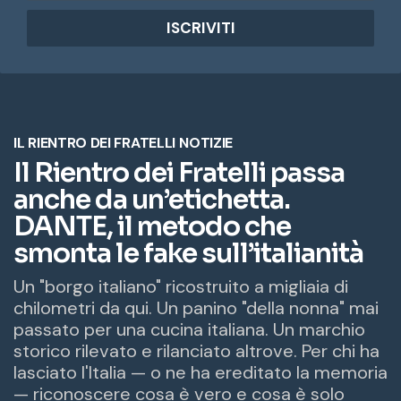
d
i
r
i
z
z
o
e
m
a
i
l