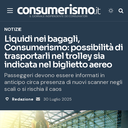
Menu
Cambi
Ce
NOTIZIE
Liquidi nei bagagli,
Consumerismo: possibilità di
trasportarli nel trolley sia
indicata nel biglietto aereo
Passeggeri devono essere informati in
anticipo circa presenza di nuovi scanner negli
scali o si rischia il caos
Redazione
Invia
30 Luglio 2025
un'email