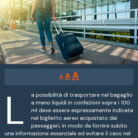
Reducir
Restablecer
Aumentar
A
A
A
tamaño
tamaño
tamaño
de
L
de
fuente.
a possibilità di trasportare nel bagaglio
de
a mano liquidi in confezioni sopra i 100
fuente
ml deve essere espressamente indicata
fuente.
nel biglietto aereo acquistato dai
passeggeri, in modo da fornire subito
una informazione essenziale ed evitare il caos nel