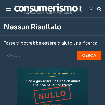
Menu
Cambi
Ce
Nessun Risultato
Forse ti potrebbe essere d'aiuto una ricerca
R
i
c
e
r
c
a
p
e
r
: