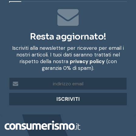
Resta aggiornato!
Iscriviti alla newsletter per ricevere per email i
nostri articoli. I tuoi dati saranno trattati nel
rispetto della nostra
privacy policy
(con
garanzia 0% di spam).
i
n
d
i
r
i
z
z
o