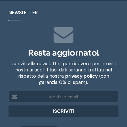
NEWSLETTER
Resta aggiornato!
Iscriviti alla newsletter per ricevere per email i
nostri articoli. I tuoi dati saranno trattati nel
rispetto della nostra
privacy policy
(con
garanzia 0% di spam).
i
n
d
i
r
i