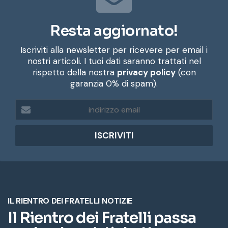
Resta aggiornato!
Iscriviti alla newsletter per ricevere per email i
nostri articoli. I tuoi dati saranno trattati nel
rispetto della nostra
privacy policy
(con
garanzia 0% di spam).
i
n
d
i
r
i
z
z
o
e
m
a