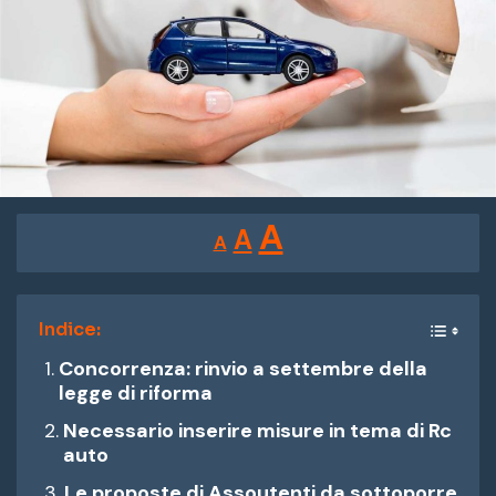
Reducir
Restablecer
Aumentar
A
A
A
tamaño
tamaño
tamaño
de
de
fuente.
de
Indice:
fuente
Concorrenza: rinvio a settembre della
fuente.
legge di riforma
Necessario inserire misure in tema di Rc
auto
Le proposte di Assoutenti da sottoporre