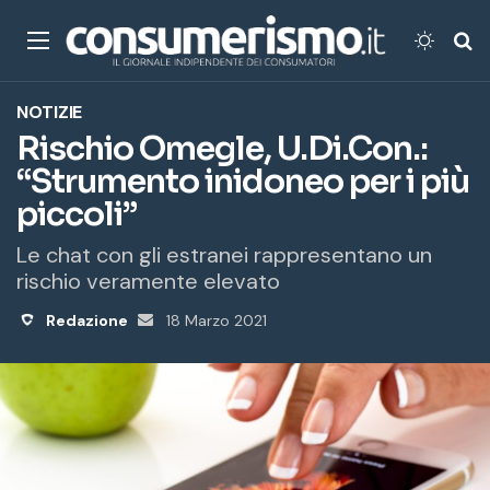
Menu
Cambi
Ce
NOTIZIE
Rischio Omegle, U.Di.Con.:
“Strumento inidoneo per i più
piccoli”
Le chat con gli estranei rappresentano un
rischio veramente elevato
Redazione
Invia
18 Marzo 2021
un'email