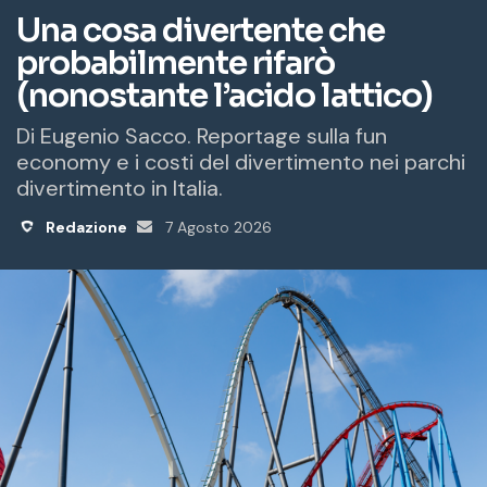
m
a
i
l