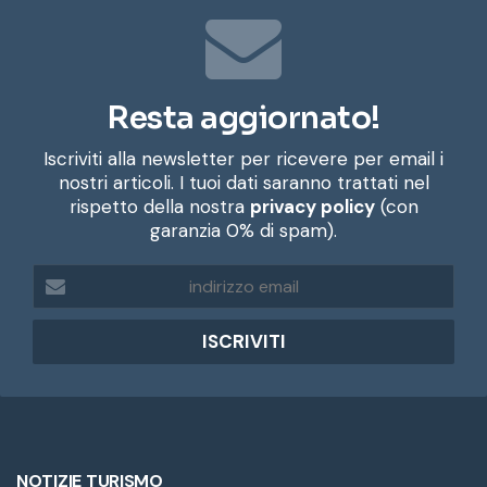
Resta aggiornato!
Iscriviti alla newsletter per ricevere per email i
nostri articoli. I tuoi dati saranno trattati nel
rispetto della nostra
privacy policy
(con
garanzia 0% di spam).
i
n
d
i
r
i
z
z
o
e