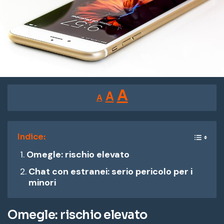
Reducir
Restablecer
Aumentar
A
A
A
tamaño
tamaño
tamaño
de
de
fuente.
de
Indice:
fuente
Omegle: rischio elevato
fuente.
Chat con estranei: serio pericolo per i
minori
Omegle: rischio elevato