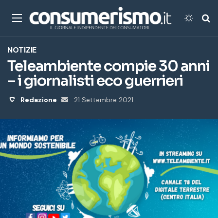
Menu
Cambi
Ce
NOTIZIE
Teleambiente compie 30 anni
– i giornalisti eco guerrieri
Redazione
Invia
21 Settembre 2021
un'email