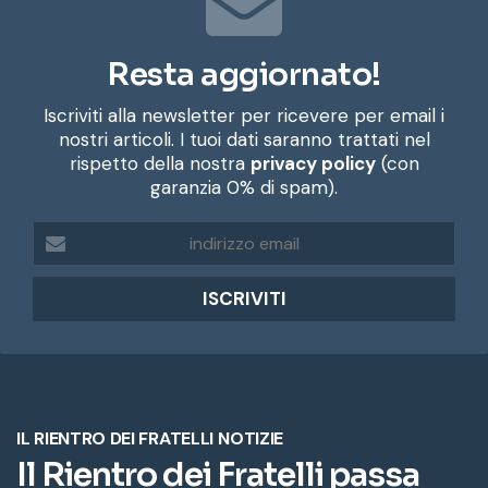
Resta aggiornato!
Iscriviti alla newsletter per ricevere per email i
nostri articoli. I tuoi dati saranno trattati nel
rispetto della nostra
privacy policy
(con
garanzia 0% di spam).
i
n
d
i
r
i
z
z
o
e
m
a