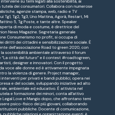
interviene su temi legati alla sostenibilità, ai
a tutela dei consumatori. Collabora con numerose
alistiche, agenzie stampa, web, radio e TV
cui Tg1, Tg2, Tg3, Uno Mattina, Agorà, Restart, Mi
attino 5, Tg Poste, e tante altre. Speaker
esperta di moda e costume, è direttrice del
hion News Magazine. Segretaria generale
ione Consumerismo no profit, si occupa di
 diritti dei cittadini e sensibilizzazione sociale. È
dente dell’associazione Road to green 2020, con
la sostenibilità ambientale attraverso il forum
e “La città del futuro” e il contest #roadtogreen,
artisti, designer e innovatori. Con il progetto
 da voce alle donne ed è attivamente impegnata
ntro la violenza di genere. Project manager,
 interventi per privati e bandi pubblici, opera nei
mpresa e del sociale, sviluppando iniziative ad alto
rale, ambientale ed educativo. È attivista nel
tela e formazione dei minori, conta all’attivo
e Legal Love e Mangio dopo, che affrontano temi
ssere psico-fisico dei più giovani, collaborando
istituzioni pubbliche. Docente di comunicazione,
, pubbliche relazioni e organizzazione eventi, è