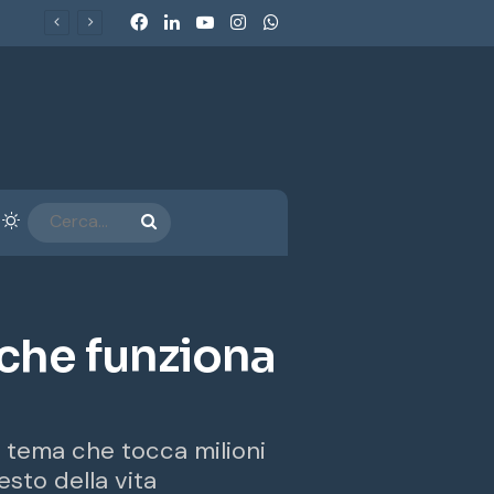
Facebook
LinkedIn
You Tube
Instagram
WhatsApp
Ecobonus 2026, al via gli incentivi per veicoli commerciali e retrofit GPL-Metano: chi può beneficiarne e come funzionano
arra laterale
Cambia aspetto
CERCA...
 che funziona
un tema che tocca milioni
esto della vita