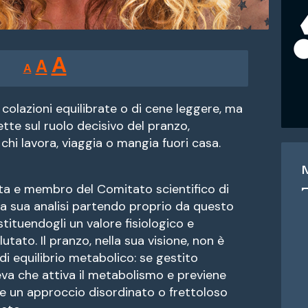
Reducir
Restablecer
Aumentar
A
A
A
tamaño
tamaño
tamaño
de
de
fuente.
 colazioni equilibrate o di cene leggere, ma
de
ette sul ruolo decisivo del pranzo,
fuente
chi lavora, viaggia o mangia fuori casa.
fuente.
lista e membro del Comitato scientifico di
a sua analisi partendo proprio da questo
tituendogli un valore fisiologico e
tato. Il pranzo, nella sua visione, non è
i equilibrio metabolico: se gestito
eva che attiva il metabolismo e previene
e un approccio disordinato o frettoloso