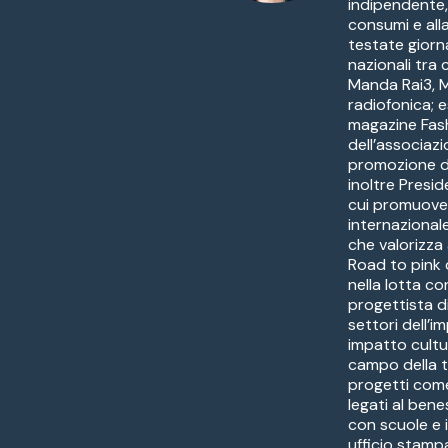
indipendente, 
consumi e all
testate giorn
nazionali tra 
Manda Rai3, M
radiofonica; 
magazine Fas
dell’associaz
promozione dei
inoltre Presi
cui promuove 
internazional
che valorizza 
Road to pink
nella lotta co
progettista di
settori dell’i
impatto cultu
campo della tu
progetti com
legati al bene
con scuole e 
ufficio stampa