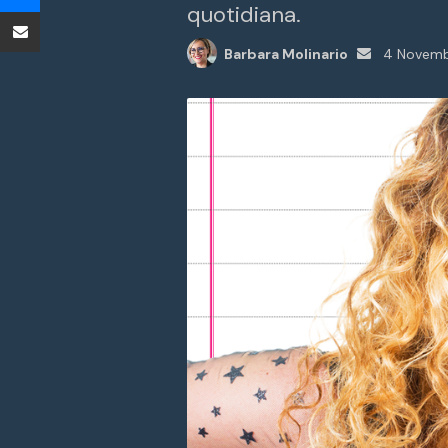
quotidiana.
Condividi tramite Email
Invia
Barbara Molinario
4 Novemb
un'email