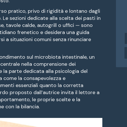
sto.
o pratico, privo di rigidità e lontano dagli
 Le sezioni dedicate alla scelta dei pasti in
e, tavole calde, autogrill o uffici — sono
tidiano frenetico e desidera una guida
i
rsi a situazioni comuni senza rinunciare
n
d
i
ondimento sul microbiota intestinale, un
r
 centrale nella comprensione dei
i
 la parte dedicata alla psicologia del
z
a come la consapevolezza e
z
o
umenti essenziali quanto la corretta
e
ordo proposto dall’autrice invita il lettore a
mportamento, le proprie scelte e la
a
e con la bilancia.
i
l