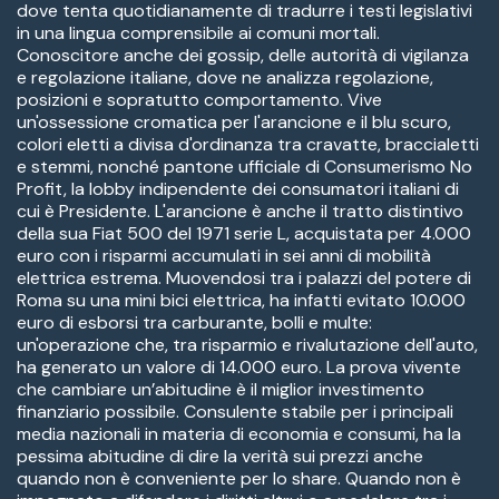
dove tenta quotidianamente di tradurre i testi legislativi
in una lingua comprensibile ai comuni mortali.
Conoscitore anche dei gossip, delle autorità di vigilanza
e regolazione italiane, dove ne analizza regolazione,
posizioni e sopratutto comportamento. Vive
un'ossessione cromatica per l'arancione e il blu scuro,
colori eletti a divisa d'ordinanza tra cravatte, braccialetti
e stemmi, nonché pantone ufficiale di Consumerismo No
Profit, la lobby indipendente dei consumatori italiani di
cui è Presidente. L'arancione è anche il tratto distintivo
della sua Fiat 500 del 1971 serie L, acquistata per 4.000
euro con i risparmi accumulati in sei anni di mobilità
elettrica estrema. Muovendosi tra i palazzi del potere di
Roma su una mini bici elettrica, ha infatti evitato 10.000
euro di esborsi tra carburante, bolli e multe:
un'operazione che, tra risparmio e rivalutazione dell'auto,
ha generato un valore di 14.000 euro. La prova vivente
che cambiare un’abitudine è il miglior investimento
finanziario possibile. Consulente stabile per i principali
media nazionali in materia di economia e consumi, ha la
pessima abitudine di dire la verità sui prezzi anche
quando non è conveniente per lo share. Quando non è