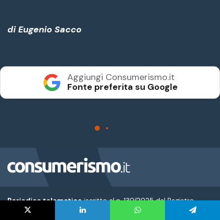
Periodico telematico
iscritto al n. 130/2025 del Registro
Stampa del Tribunale di Roma
Direttore Responsabile: Luigi Gabriele
X
LinkedIn
WhatsApp
Telegram