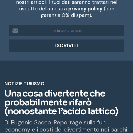
nostri articoli. I tuoi dati saranno trattati nel
rispetto della nostra
privacy policy
(con
garanzia 0% di spam).
i
n
d
i
r
i
z
z
o
e
m
a
i
l