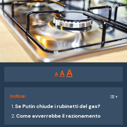
Reducir
Restablecer
Aumentar
A
A
A
tamaño
tamaño
tamaño
de
de
fuente.
de
Indice:
fuente
Se Putin chiude i rubinetti del gas?
fuente.
Come avverrebbe il razionamento