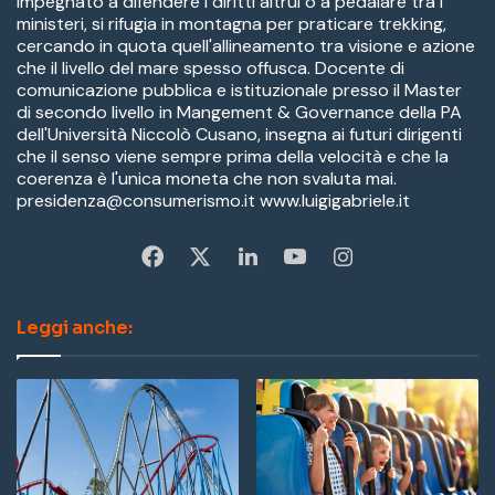
impegnato a difendere i diritti altrui o a pedalare tra i
ministeri, si rifugia in montagna per praticare trekking,
cercando in quota quell'allineamento tra visione e azione
che il livello del mare spesso offusca. Docente di
comunicazione pubblica e istituzionale presso il Master
di secondo livello in Mangement & Governance della PA
dell'Università Niccolò Cusano, insegna ai futuri dirigenti
che il senso viene sempre prima della velocità e che la
coerenza è l'unica moneta che non svaluta mai.
presidenza@consumerismo.it www.luigigabriele.it
Fa
X
Li
Yo
In
ce
nk
u
st
Leggi anche:
bo
ed
Tu
ag
ok
In
be
ra
m