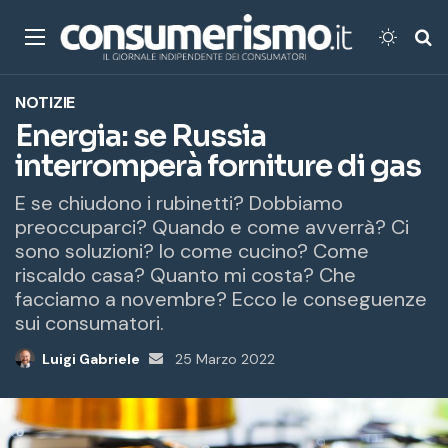
Menu
Cambi
Ce
NOTIZIE
Energia: se Russia
interromperà forniture di gas
E se chiudono i rubinetti? Dobbiamo
preoccuparci? Quando e come avverrà? Ci
sono soluzioni? Io come cucino? Come
riscaldo casa? Quanto mi costa? Che
facciamo a novembre? Ecco le conseguenze
sui consumatori.
Luigi Gabriele
Invia
25 Marzo 2022
un'email