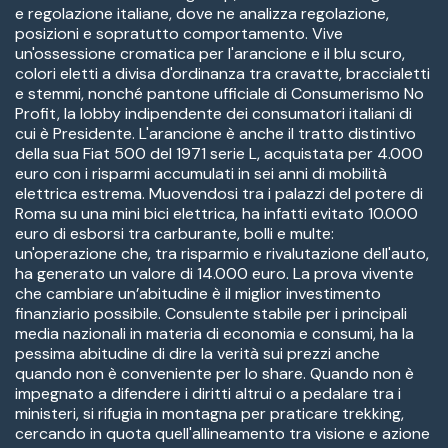
e regolazione italiane, dove ne analizza regolazione,
posizioni e sopratutto comportamento. Vive
un'ossessione cromatica per l'arancione e il blu scuro,
colori eletti a divisa d'ordinanza tra cravatte, braccialetti
e stemmi, nonché pantone ufficiale di Consumerismo No
Profit, la lobby indipendente dei consumatori italiani di
cui è Presidente. L'arancione è anche il tratto distintivo
della sua Fiat 500 del 1971 serie L, acquistata per 4.000
euro con i risparmi accumulati in sei anni di mobilità
elettrica estrema. Muovendosi tra i palazzi del potere di
Roma su una mini bici elettrica, ha infatti evitato 10.000
euro di esborsi tra carburante, bolli e multe:
un'operazione che, tra risparmio e rivalutazione dell'auto,
ha generato un valore di 14.000 euro. La prova vivente
che cambiare un’abitudine è il miglior investimento
finanziario possibile. Consulente stabile per i principali
media nazionali in materia di economia e consumi, ha la
pessima abitudine di dire la verità sui prezzi anche
quando non è conveniente per lo share. Quando non è
impegnato a difendere i diritti altrui o a pedalare tra i
ministeri, si rifugia in montagna per praticare trekking,
cercando in quota quell'allineamento tra visione e azione