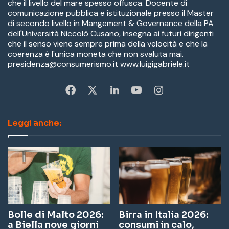
che il livello del mare spesso offusca. Docente di
comunicazione pubblica e istituzionale presso il Master
di secondo livello in Mangement & Governance della PA
dell'Università Niccolò Cusano, insegna ai futuri dirigenti
che il senso viene sempre prima della velocità e che la
coerenza è l'unica moneta che non svaluta mai.
presidenza@consumerismo.it www.luigigabriele.it
Fa
X
Li
Yo
In
ce
nk
u
st
Leggi anche:
bo
ed
Tu
ag
ok
In
be
ra
m
Bolle di Malto 2026:
Birra in Italia 2026:
a Biella nove giorni
consumi in calo,