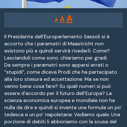
Reducir
Restablecer
Aumentar
A
A
A
tamaño
tamaño
tamaño
de
de
fuente.
Il Presidente dell’Europarlamento Sassoli si è
de
accorto che i parametri di Maastricht non
fuente
esistono più e quindi servirà rivederli. Come?
fuente.
Lasciandoli come sono. chiariamo per gradi.
Da sempre i parametri sono apparsi errati o
“stupidi”, come diceva Prodi che ha partecipato
alla loro stesura ed accettazione. Ma se non
vanno bene cosa fare? Su quali numeri si può
essere d’accordo per il futuro dell’Europa? La
scienza economica europea e mondiale non ha
nulla da dire e quindi si inventa una formula un po’
tedesca e un po’ napoletana. Vediamo quale. Una
porzione di debiti li abboniamo con la scusa del