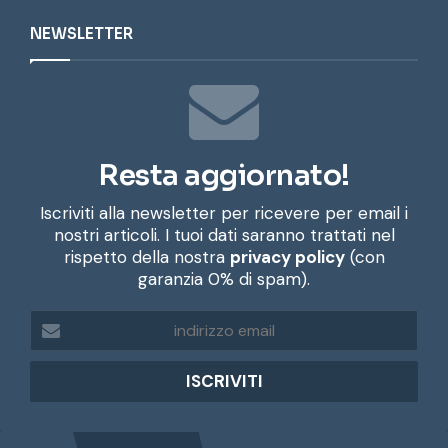
NEWSLETTER
Resta aggiornato!
Iscriviti alla newsletter per ricevere per email i
nostri articoli. I tuoi dati saranno trattati nel
rispetto della nostra
privacy policy
(con
garanzia 0% di spam).
i
n
d
i
r
i
z