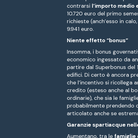
contrarsi
l’importo medio 
10.720 euro del primo semes
richieste (anch’esso in calo
9.941 euro.
Niente effetto “bonus”
Insomma, i bonus governativ
economico ingessato da anni
partire dal Superbonus del 1
edifici. Di certo è ancora p
che l’incentivo si ricollega
credito (esteso anche al bon
ordinarie), che sia le famig
probabilmente prendendo c
articolato anche se estrem
Garanzie spartiacque nell
Aumentano, tra le
famiglie