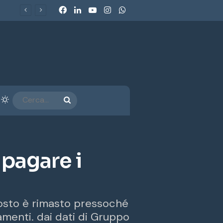
Facebook
LinkedIn
You Tube
Instagram
WhatsApp
arra laterale
Cambia aspetto
CERCA...
 pagare i
agosto è rimasto pressoché
amenti. dai dati di Gruppo