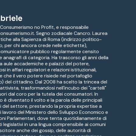
briele
 Consumerismo no Profit, e responsabile
 Consumerismo.it. Segno zodiacale Cancro. Laurea
itiche alla Sapienza di Roma (indirizzo politico-
o, per chi ancora crede nelle etichette),
 comunicatore pubblico regolarmente censito
ve anagrafi di categoria. Ha trascorso gli anni della
a aule accademiche e palazzi del potere,
i in affari regolatori e relazioni istituzionali,
e che il vero potere risiede nel portafoglio
) del cittadino. Dal 2008 ha scelto la trincea del
ttivista, trasformandosi nell'incubo dei "cartelli"
uori dal coro per la tutela dei consumatori. In
è diventato il volto e la parola delle principali
i del settore, prestando la propria expertise a
di lavoro del Ministero dello Sviluppo Economico e
oni Parlamentari, dove tenta quotidianamente di
ti legislativi in una lingua comprensibile ai comuni
citore anche dei gossip, delle autorità di