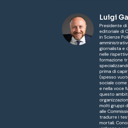
Luigi Ga
Presidente di
editoriale di
in Scienze Pol
amministrativ
giornalista e
nelle rispetti
formazione tr
specializzandos
prima di capir
(spesso vuoto
sociale come a
e nella voce f
questo ambito 
organizzazion
molti gruppi 
alle Commissi
tradurre i tes
mortali. Conos