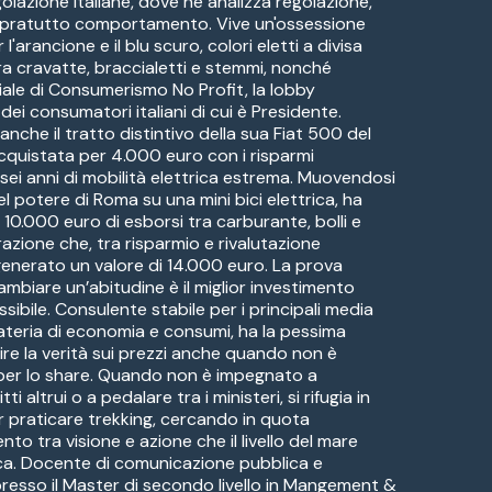
golazione italiane, dove ne analizza regolazione,
sopratutto comportamento. Vive un'ossessione
l'arancione e il blu scuro, colori eletti a divisa
ra cravatte, braccialetti e stemmi, nonché
iale di Consumerismo No Profit, la lobby
ei consumatori italiani di cui è Presidente.
anche il tratto distintivo della sua Fiat 500 del
 acquistata per 4.000 euro con i risparmi
 sei anni di mobilità elettrica estrema. Muovendosi
del potere di Roma su una mini bici elettrica, ha
o 10.000 euro di esborsi tra carburante, bolli e
azione che, tra risparmio e rivalutazione
 generato un valore di 14.000 euro. La prova
ambiare un’abitudine è il miglior investimento
ssibile. Consulente stabile per i principali media
materia di economia e consumi, ha la pessima
ire la verità sui prezzi anche quando non è
per lo share. Quando non è impegnato a
tti altrui o a pedalare tra i ministeri, si rifugia in
praticare trekking, cercando in quota
ento tra visione e azione che il livello del mare
ca. Docente di comunicazione pubblica e
 presso il Master di secondo livello in Mangement &