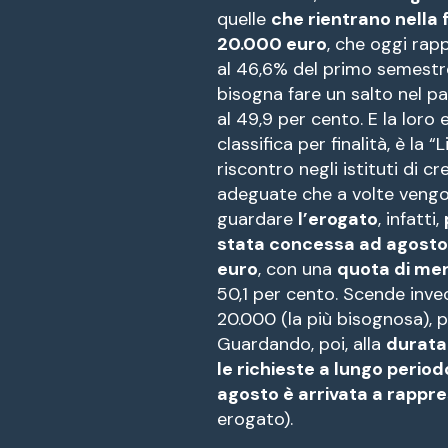
quelle
che rientrano nella 
20.000 euro
, che oggi ra
al 46,6% del primo semestre
bisogna fare un salto nel p
al 49,9 per cento. E la loro
classifica per finalità, è la 
riscontro negli istituti di 
adeguate che a volte vengo
guardare
l’erogato
, infatti,
stata concessa ad agosto 
euro
, con una
quota di mer
50,1 per cento. Scende inve
20.000 (la più bisognosa), p
Guardando, poi, alla
durata
le richieste a lungo perio
agosto è arrivata a rappre
erogato).