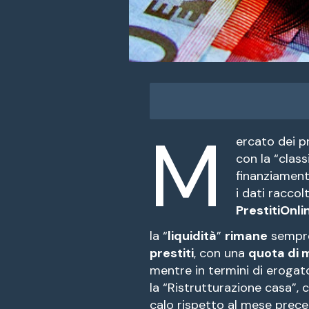
M
ercato dei pr
con la “class
finanziamen
i dati raccol
PrestitiOnlin
la “
liquidità
”
rimane
semp
prestiti
, con una
quota di 
mentre in termini di erogato 
la “Ristrutturazione casa”, 
calo rispetto al mese prece