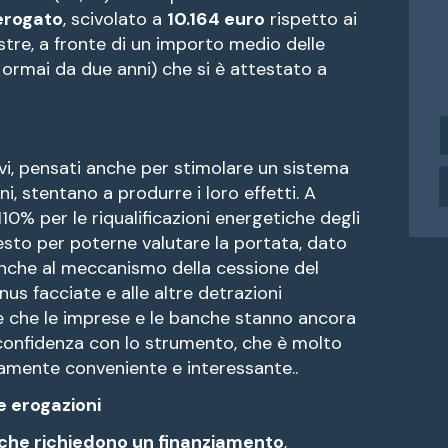
erogato
, scivolato a
10.164 euro
rispetto ai
tre, a fronte di un importo medio delle
, ormai da due anni) che si è attestato a
i
n
i, pensati anche per stimolare un sistema
d
i
, stentano a produrre i loro effetti. A
r
10% per le riqualificazioni energetiche degli
i
resto per poterne valutare la portata, dato
z
 anche al meccanismo della cessione del
z
us facciate e alle altre detrazioni
o
e
lie che le imprese e le banche stanno ancora
onfidenza con lo strumento, che è molto
a
amente conveniente e interessante..
i
l
e erogazioni
 che richiedono un finanziamento
,