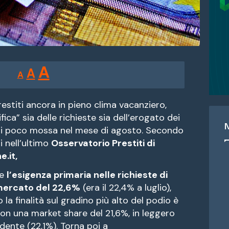
Reducir
Restablecer
Aumentar
A
A
A
tamaño
tamaño
tamaño
de
de
fuente.
estiti ancora in pieno clima vacanziero,
de
ifica” sia delle richieste sia dell’erogato dei
fuente
ti poco mossa nel mese di agosto. Secondo
fuente.
ti nell’ultimo
Osservatorio Prestiti di
e.it,
re
l’esigenza primaria nelle richieste di
mercato del 22,6%
(era il 22,4% a luglio),
la finalità sul gradino più alto del podio è
con una market share del 21,6%, in leggero
dente (22,1%). Torna poi a