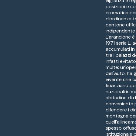
vigilanza e re
posizioni e 
cromatica per 
d'ordinanza t
pantone uffic
indipendente d
L'arancione è 
1971 serie L,
accumulati in
tra i palazzi 
infatti evitat
multe: un'oper
dell'auto, ha
vivente che c
finanziario po
nazionali in 
abitudine di d
conveniente 
difendere i diri
montagna per 
quell'allineam
spesso offus
istituzionale