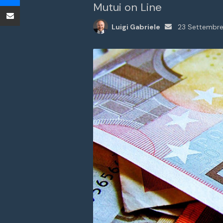
Mutui on Line
Condividi tramite Email
Invia
Luigi Gabriele
23 Settembr
un'email