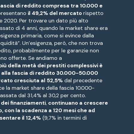
fascia di reddito compresa tra 10.000 e
ppresentano
il 49,2% del mercato
rispetto
 2020. Per trovare un dato più alto
assato di 4 anni, quando la market share era
 esigenza primaria, come si evince dalla
“Liquidità”. Un’esigenza, però, che non trova
credito, probabilmente per le garanzie non
no offerte. Se andiamo a
più della metà dei prestiti complessivi è
alla fascia di reddito 30.000-50.000
cato cresciuta al 52,5%
dal precedente
ce la market share della fascia 10.000-
assata dal 31,4% al 30,2 per cento.
 dei finanziamenti
,
continuano a crescere
do, con la scadenza a 120 mesi che ad
sentare il 12,4%
(9,7% in termini di