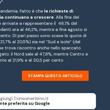
e”
 pandemia. Fatto è che
le richieste di
lia continuano a crescere
. Alla fine del
arrivate a rappresentare il 48,1% del
denti era al 46,2%, mentre a fine agosto si
cento. Di pari passo sono scese le quote di
21,7% al 20,5%) sia nel “Sud e isole” (dal
he trova riscontro anche nello spaccato
gato: il Nord sale al 47,8%, mentre Centro e
te al 21,9% e al 30,3 per cento
STAMPA QUESTO ARTICOLO
giungi Consumerismo.it
nte preferita su Google