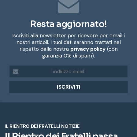
Resta aggiornato!
Iscriviti alla newsletter per ricevere per email i
nostri articoli. I tuoi dati saranno trattati nel
rispetto della nostra
privacy policy
(con
garanzia 0% di spam).
i
n
d
i
r
i
z
z
o
e
m