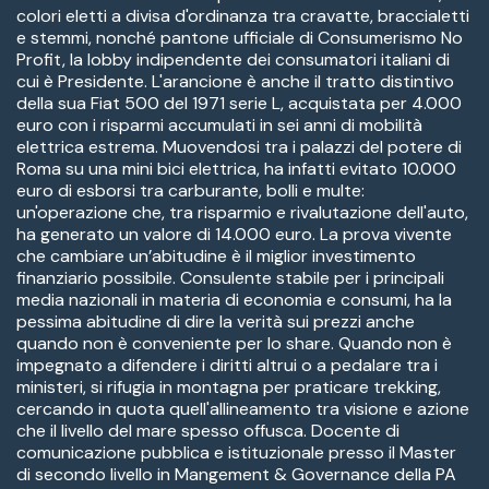
colori eletti a divisa d'ordinanza tra cravatte, braccialetti
e stemmi, nonché pantone ufficiale di Consumerismo No
Profit, la lobby indipendente dei consumatori italiani di
cui è Presidente. L'arancione è anche il tratto distintivo
della sua Fiat 500 del 1971 serie L, acquistata per 4.000
euro con i risparmi accumulati in sei anni di mobilità
elettrica estrema. Muovendosi tra i palazzi del potere di
Roma su una mini bici elettrica, ha infatti evitato 10.000
euro di esborsi tra carburante, bolli e multe:
un'operazione che, tra risparmio e rivalutazione dell'auto,
ha generato un valore di 14.000 euro. La prova vivente
che cambiare un’abitudine è il miglior investimento
finanziario possibile. Consulente stabile per i principali
media nazionali in materia di economia e consumi, ha la
pessima abitudine di dire la verità sui prezzi anche
quando non è conveniente per lo share. Quando non è
impegnato a difendere i diritti altrui o a pedalare tra i
ministeri, si rifugia in montagna per praticare trekking,
cercando in quota quell'allineamento tra visione e azione
che il livello del mare spesso offusca. Docente di
comunicazione pubblica e istituzionale presso il Master
di secondo livello in Mangement & Governance della PA