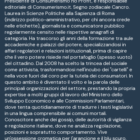
Presidente di Consumerismo no Profit, e responsabile
editoriale di Consumerismo.it. Segno zodiacale Cancro.
Laurea in Scienze Politiche alla Sapienza di Roma
(indirizzo politico-amministrativo, per chi ancora crede
nelle etichette), giornalista e comunicatore pubblico
regolarmente censito nelle rispettive anagrafi di
categoria. Ha trascorso gli anni della formazione tra aule
accademiche e palazzi del potere, specializzandosi in
affari regolatori e relazioni istituzionali, prima di capire
che il vero potere risiede nel portafoglio (spesso vuoto)
del cittadino. Dal 2008 ha scelto la trincea del sociale
come attivista, trasformandosi nell'incubo dei "cartelli" e
nella voce fuori dal coro per la tutela dei consumatori. In
questo ambito è diventato il volto e la parola delle
principali organizzazioni del settore, prestando la propria
expertise a molti gruppi di lavoro del Ministero dello
Sviluppo Economico e alle Commissioni Parlamentari,
dove tenta quotidianamente di tradurre i testi legislativi
in una lingua comprensibile ai comuni mortali.
Conoscitore anche dei gossip, delle autorità di vigilanza
e regolazione italiane, dove ne analizza regolazione,
posizioni e sopratutto comportamento. Vive
un'ossessione cromatica per l'arancione e il blu scuro,