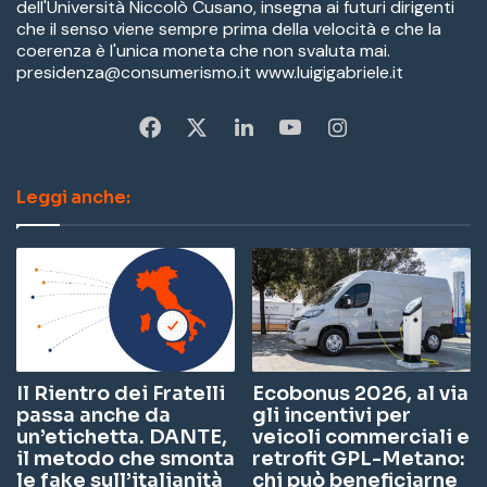
dell'Università Niccolò Cusano, insegna ai futuri dirigenti
che il senso viene sempre prima della velocità e che la
coerenza è l'unica moneta che non svaluta mai.
presidenza@consumerismo.it www.luigigabriele.it
Fa
X
Li
Yo
In
ce
nk
u
st
Leggi anche:
bo
ed
Tu
ag
ok
In
be
ra
m
Il Rientro dei Fratelli
Ecobonus 2026, al via
passa anche da
gli incentivi per
un’etichetta. DANTE,
veicoli commerciali e
il metodo che smonta
retrofit GPL-Metano:
le fake sull’italianità
chi può beneficiarne