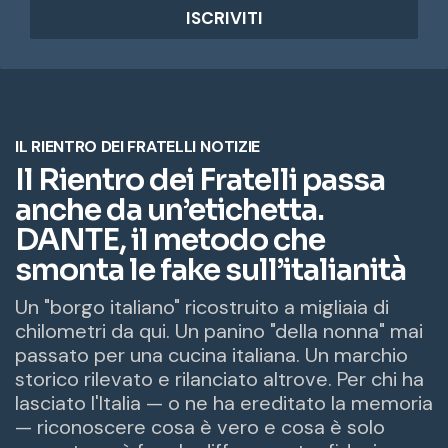
i
r
i
z
z
o
e
m
a
i
l