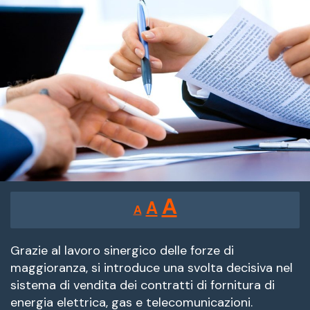
Reducir
Restablecer
Aumentar
A
A
A
tamaño
tamaño
tamaño
de
de
fuente.
Grazie al lavoro sinergico delle forze di
de
maggioranza, si introduce una svolta decisiva nel
fuente
sistema di vendita dei contratti di fornitura di
fuente.
energia elettrica, gas e telecomunicazioni.