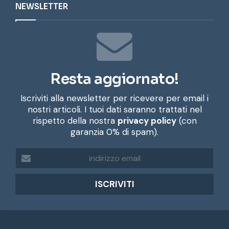
NEWSLETTER
Resta aggiornato!
Iscriviti alla newsletter per ricevere per email i
nostri articoli. I tuoi dati saranno trattati nel
rispetto della nostra
privacy policy
(con
garanzia 0% di spam).
i
n
d
i
r
i
z
z