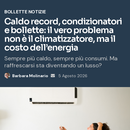
o
e
m
a
i
l