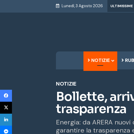
Lunedì, 3 Agosto 2026
ULTIMISSIME
NOTIZIE
RUB
NOTIZIE
Facebook
Bollette, arr
X
trasparenza
LinkedIn
Energia: da ARERA nuovi ob
Messenger
garantire la trasparenza e