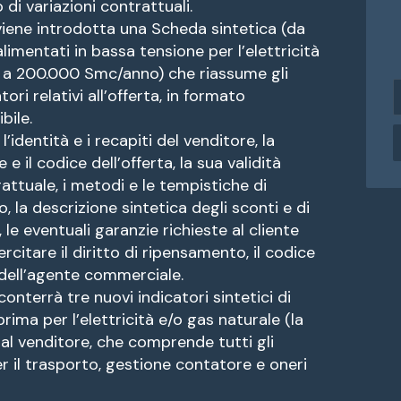
 di variazioni contrattuali.
viene introdotta una Scheda sintetica (da
alimentati in bassa tensione per l’elettricità
o a 200.000 Smc/anno) che riassume gli
i
ori relativi all’offerta, in formato
n
bile.
d
’identità e i recapiti del venditore, la
i
il codice dell’offerta, la sua validità
r
attuale, i metodi e le tempistiche di
i
z
 la descrizione sintetica degli sconti e di
z
, le eventuali garanzie richieste al cliente
o
ercitare il diritto di ripensamento, il codice
e
 dell’agente commerciale.
onterrà tre nuovi indicatori sintetici di
a
i
prima per l’elettricità e/o gas naturale (la
l
 venditore, che comprende tutti gli
er il trasporto, gestione contatore e oneri