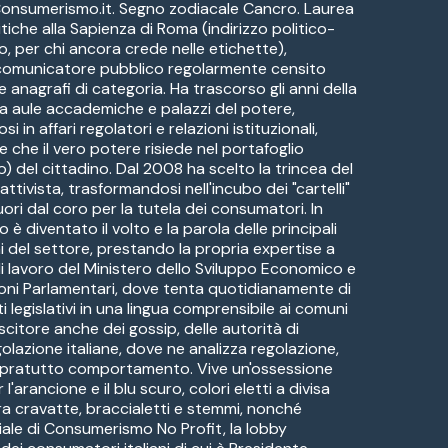
 Consumerismo.it. Segno zodiacale Cancro. Laurea
itiche alla Sapienza di Roma (indirizzo politico-
o, per chi ancora crede nelle etichette),
 comunicatore pubblico regolarmente censito
ve anagrafi di categoria. Ha trascorso gli anni della
a aule accademiche e palazzi del potere,
i in affari regolatori e relazioni istituzionali,
e che il vero potere risiede nel portafoglio
) del cittadino. Dal 2008 ha scelto la trincea del
ttivista, trasformandosi nell'incubo dei "cartelli"
uori dal coro per la tutela dei consumatori. In
è diventato il volto e la parola delle principali
i del settore, prestando la propria expertise a
di lavoro del Ministero dello Sviluppo Economico e
oni Parlamentari, dove tenta quotidianamente di
ti legislativi in una lingua comprensibile ai comuni
citore anche dei gossip, delle autorità di
golazione italiane, dove ne analizza regolazione,
sopratutto comportamento. Vive un'ossessione
l'arancione e il blu scuro, colori eletti a divisa
ra cravatte, braccialetti e stemmi, nonché
iale di Consumerismo No Profit, la lobby