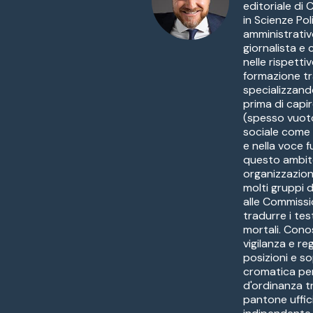
editoriale di
in Scienze Pol
amministrativ
giornalista e
nelle rispetti
formazione tr
specializzandos
prima di capir
(spesso vuoto
sociale come a
e nella voce f
questo ambito 
organizzazion
molti gruppi 
alle Commissi
tradurre i tes
mortali. Conos
vigilanza e re
posizioni e 
cromatica per 
d'ordinanza t
pantone uffic