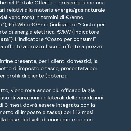
nche nel Portale Offerte – presenteranno una
tari relativi alla materia energia/gas naturale
dal venditore) in termini di €/anno
no”), €/kWh o €/Smc (indicatore “Costo per
erte di energia elettrica, €/kW (indicatore
ta”). L’indicatore “Costo per consumi”
tra offerte a prezzo fisso e offerte a prezzo
nfine presente, per i clienti domestici, la
netto di imposte e tasse, presentata per
er profili di cliente (potenza
tto, viene resa ancor più efficace la già
so di variazioni unilaterali delle condizioni
i 3 mesi, dovrà essere integrata con la
netto di imposte e tasse) per i 12 mesi
ulla base dei livelli di consumo e con un