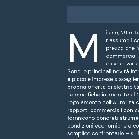
M
ilano, 29 ot
riassume i co
prezzo che fa
commerciali,
caso di vari
Sono le principali novità i
e piccole imprese a scegli
propria offerta di elettricit
Le modifiche introdotte al 
regolamento dell’Autorità ch
rapporti commerciali con c
forniscono concreti strumen
condizioni economiche e con
semplice confrontarle – su i