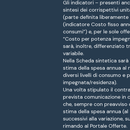
Gli indicatori – presenti a
sintesi dei corrispettivi uni
(parte definita liberamente 
(indicatore Costo fisso an
consumi”) e, per le sole off
“Costo per potenza impegna
sarà, inoltre, differenziato 
variabile.
Nella Scheda sintetica sarà i
stima della spesa annua al 
diversi livelli di consumo e p
impegnata/residenza).
Una volta stipulato il contra
prevista comunicazione in ca
che, sempre con preavviso d
stima della spesa annua (al 
successivi alla variazione, s
rimando al Portale Offerte.