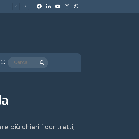
Facebook
LinkedIn
You Tube
Instagram
WhatsApp
arra laterale
Cambia aspetto
CERCA...
la
e più chiari i contratti,