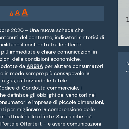
Reducir
Restablecer
Aumentar
A
A
A
tamaño
tamaño
tamaño
de
de
fuente.
tobre 2020 – Una nuova scheda che
de
ntenuti del contratto, indicatori sintetici di
fuente
cilitano il confronto tra le offerte
fuente.
 più immediate e chiare comunicazioni in
azioni delle condizioni economiche.
ntrodotte da
ARERA
per aiutare consumatori
ere in modo sempre più consapevole la
à o gas, rafforzando le tutele.
Codice di Condotta commerciale, il
e definisce gli obblighi dei venditori nei
onsumatori e imprese di piccole dimensioni,
ti per migliorare la comprensione delle
trattuali delle offerte. Sarà anche più
lPortale Offerte.it – e avere comunicazioni