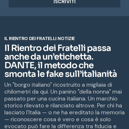
i
r
i
z
z
o
e
m
a
i
l