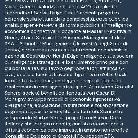
IPO e M&A attraverso 13 mercati: Europa, Stati Uniti,
Medio Oriente, valorizzando oltre 400 tra talenti e
imprenditori. Scrive. Dirige Punti Cardinali, progetto
editoriale sulla lettura della complessità, dove pubblica
analisi, paper e review e dà forma pubblica all’intelligence
economica connettiva. È docente al Master Executive in
Green, AI and Sustainable Business Management della
SAA – School of Management (Università degli Studi di
Torino) e relatore in contesti istituzionali, accademici e
aziendali. Costruisce. North Edge Intelligence, sua società
di intelligence strategica, è lo strumento principale con
cui porta la tesi sul tavolo degli operatori: affianca C-
level, board e fondi attraverso Tiger Team d’élite (task
force interdisciplinari) che leggono segnali deboli e li
trasformano in vantaggio strategico. Attraverso Grateful
Sphere, società benefit co-fondata con Oscar Di
Montigny, sviluppa modelli di economia rigenerativa:
divulgazione, educazione, misurazione e tokenizzazione
degli impatti, per aziende, filiere e territori. Sta inoltre
sviluppando Market Nexus, progetto di Human Data
Refinery che integra raccolta, analisi e dataset per la
lettura economica delle imprese. In ambito non profit è
Consigliere Delegato di Grateful Foundation ETS,