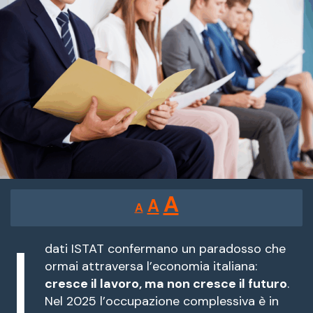
Reducir
Restablecer
Aumentar
A
A
A
tamaño
tamaño
tamaño
de
I
de
fuente.
dati ISTAT confermano un paradosso che
de
ormai attraversa l’economia italiana:
fuente
cresce il lavoro, ma non cresce il futuro
.
fuente.
Nel 2025 l’occupazione complessiva è in