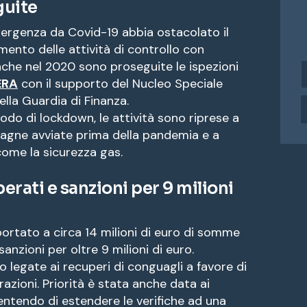
guite
ergenza da Covid-19 abbia ostacolato il
ento delle attività di controllo con
nche nel 2020 sono proseguite le ispezioni
i
ERA
con il supporto del Nucleo Speciale
n
d
della Guardia di Finanza.
i
odo di lockdown, le attività sono riprese a
r
gne avviate prima della pandemia e a
i
 come la sicurezza gas.
z
z
o
perati e sanzioni per 9 milioni
e
a
ortato a circa 14 milioni di euro di somme
i
nzioni per oltre 9 milioni di euro.
l
no legate ai recuperi di conguagli a favore di
urazioni. Priorità è stata anche data ai
entendo di estendere le verifiche ad una