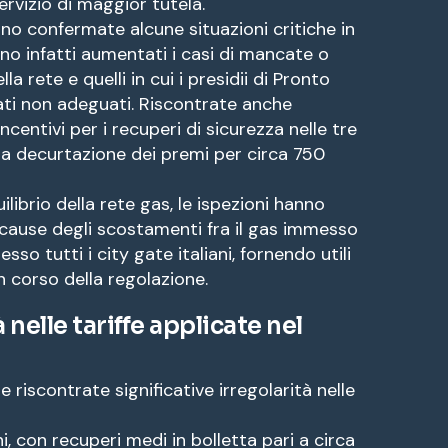
rvizio di maggior tutela.
ono confermate alcune situazioni critiche in
no infatti aumentati i casi di mancate o
lla rete e quelli in cui i presidii di Pronto
lati non adeguati. Riscontrate anche
incentivi per i recuperi di sicurezza nelle tre
a decurtazione dei premi per circa 750
ilibrio della rete gas, le ispezioni hanno
 cause degli scostamenti fra il gas immesso
sso tutti i city gate italiani, fornendo utili
in corso della regolazione.
 nelle tariffe applicate nel
 riscontrate significative irregolarità nelle
i, con recuperi medi in bolletta pari a circa