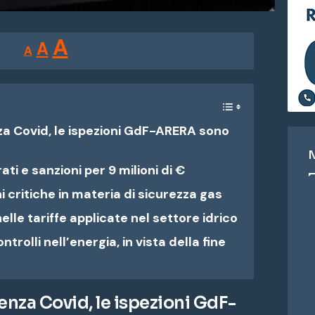
Reducir
Restablecer
Aumentar
A
A
A
tamaño
tamaño
tamaño
de
de
fuente.
de
fuente
 Covid, le ispezioni GdF-ARERA sono
fuente.
ati e sanzioni per 9 milioni di €
 critiche in materia di sicurezza gas
nelle tariffe applicate nel settore idrico
ntrolli nell’energia, in vista della fine
za Covid, le ispezioni GdF-