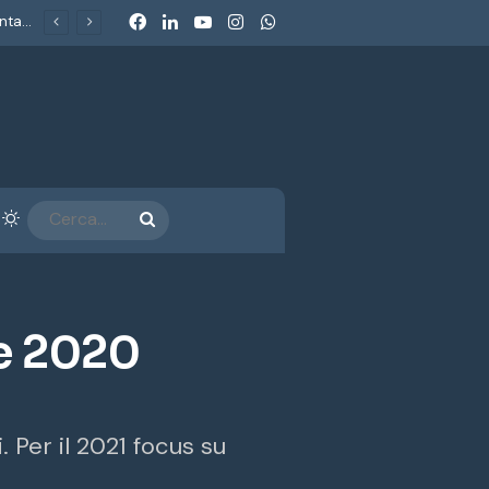
Facebook
LinkedIn
You Tube
Instagram
WhatsApp
Dolomiti SuperSki: l’Antitrust chiude con impegni da 50 milioni. Consumerismo: «Un metodo nuovo per un consumerismo che non si accontenta più dei comunicati»
arra laterale
Cambia aspetto
CERCA...
e 2020
 Per il 2021 focus su