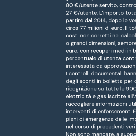
80 €/utente servito, contro
27 €/utente. L’importo total
partire dal 2014, dopo le ve
circa 77 milioni di euro. Il t
costi non corretti nel calcol
o grandi dimensioni, sempre 
euro, con recuperi medi in b
percentuale di utenza contr
interessata da approvazioni 
I controlli documentali hanno
degli sconti in bolletta pe
ricognizione su tutte le 900 
elettricità e gas iscritte al
raccogliere informazioni uti
interventi di enforcement. È 
piani di emergenza delle imp
nel corso di precedenti verif
Non sono mancate, a support