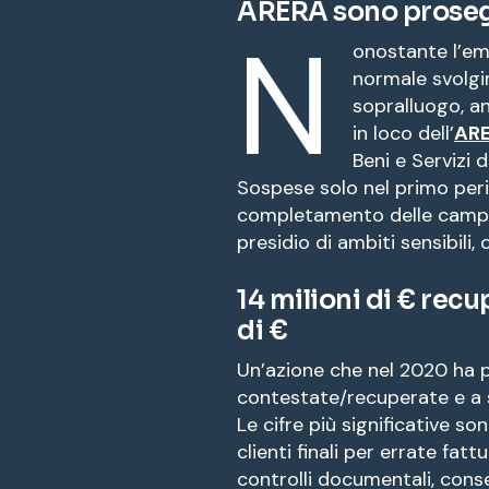
ARERA sono prose
N
onostante l’em
normale svolgim
sopralluogo, a
in loco dell’
AR
Beni e Servizi 
Sospese solo nel primo peri
completamento delle campa
presidio di ambiti sensibili,
14 milioni di € recu
di €
Un’azione che nel 2020 ha p
contestate/recuperate e a sa
Le cifre più significative so
clienti finali per errate fatt
controlli documentali, cons