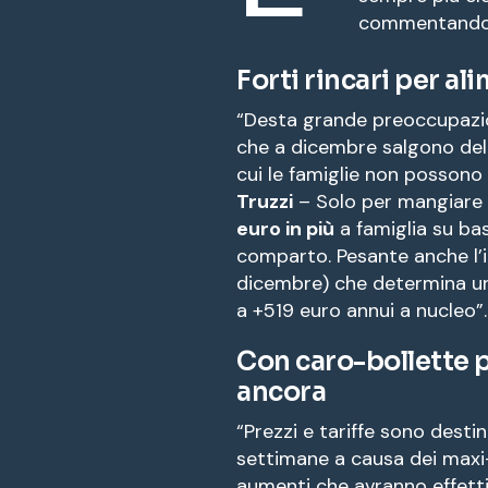
commentando i 
Forti rincari per al
“Desta grande preoccupazi
che a dicembre salgono de
cui le famiglie non possono
Truzzi
– Solo per mangiare g
euro in più
a famiglia su bas
comparto. Pesante anche l’
dicembre) che determina un
a +519 euro annui a nucleo”.
Con caro-bollette p
ancora
“Prezzi e tariffe sono desti
settimane a causa dei maxi-
aumenti che avranno effetti