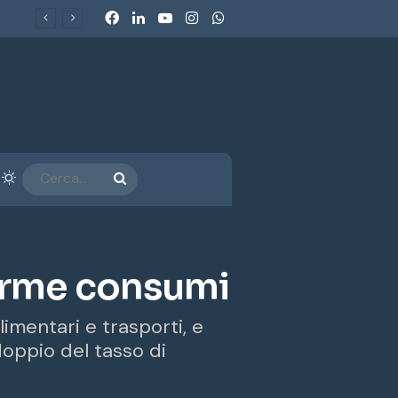
Facebook
LinkedIn
You Tube
Instagram
WhatsApp
arra laterale
Cambia aspetto
CERCA...
llarme consumi
alimentari e trasporti, e
doppio del tasso di