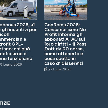
obonus 2026, al
ConRoma 2026:
a gli incentivi per
Consumerismo No
icoli
Profit informa gli
mmerciali e
abbonati ATAC sui
trofit GPL-
loro diritti – il Pass
tano: chi può
Dott da 90 corse,
neficiarne e
come ottenerlo e
me funzionano
cosa spetta in
caso di disservizi
28 Luglio 2026
27 Luglio 2026