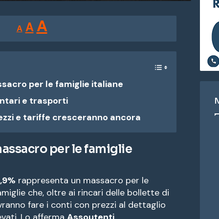
Reducir
Restablecer
Aumentar
A
A
A
tamaño
tamaño
tamaño
de
de
fuente.
de
fuente
sacro per le famiglie italiane
fuente.
ntari e trasporti
ezzi e tariffe cresceranno ancora
massacro per le famiglie
,9%
rappresenta un massacro per le
miglie che, oltre ai rincari delle bollette di
vranno fare i conti con prezzi al dettaglio
evati. Lo afferma
Assoutenti
,