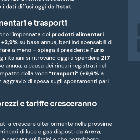
dati diffusi oggi dall’
Istat
.
imentari e trasporti
i
n
one l’impennata dei
prodotti alimentari
d
l
+2,9%
su base annua, beni indispensabili di
i
 fare a meno – spiega il presidente
Furio
r
li italiani si ritrovano oggi a spendere
217
i
e annua, a causa dei rincari registrati nel
z
impatto della voce
“trasporti”
(
+9,6%
a
z
o
 aggravio di spesa sugli spostamenti pari
e
a
rezzi e tariffe cresceranno
i
l
nati a crescere ulteriormente nelle prossime
rincari di luce e gas disposti da
Arera
,
 a cascata sui listini e che potrebbero