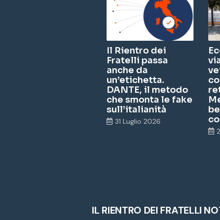
Il Rientro dei
Ec
Fratelli passa
vi
anche da
ve
un’etichetta.
co
DANTE, il metodo
re
che smonta le fake
Me
sull’italianità
be
co
31 Luglio 2026