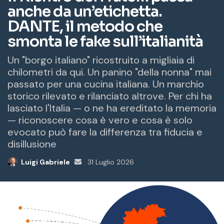
a
i
l