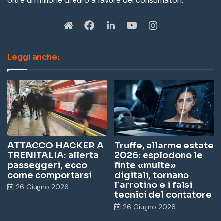
oltre un milione di euro a favore dei consumatori.
W
Fa
Li
Yo
In
eb
ce
nk
u
st
Leggi anche:
sit
bo
ed
Tu
ag
e
ok
In
be
ra
m
ATTACCO HACKER A
Truffe, allarme estate
TRENITALIA: allerta
2026: esplodono le
passeggeri, ecco
finte «multe»
come comportarsi
digitali, tornano
l’arrotino e i falsi
26 Giugno 2026
tecnici del contatore
26 Giugno 2026