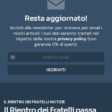
Resta aggiornato!
Iscriviti alla newsletter per ricevere per email i
nostri articoli. I tuoi dati saranno trattati nel
rispetto della nostra
privacy policy
(con
garanzia 0% di spam).
i
n
d
i
r
i
z
z
o
e
m