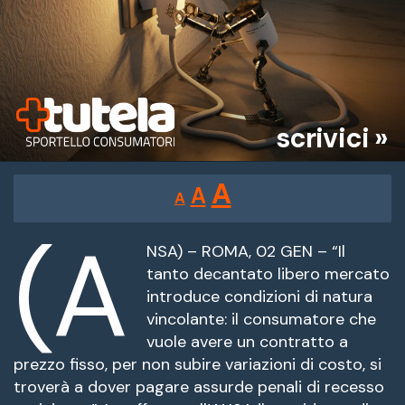
scrivici »
Reducir
Restablecer
Aumentar
A
A
A
tamaño
tamaño
tamaño
de
(A
de
fuente.
NSA) – ROMA, 02 GEN – “Il
de
tanto decantato libero mercato
fuente
introduce condizioni di natura
fuente.
vincolante: il consumatore che
vuole avere un contratto a
prezzo fisso, per non subire variazioni di costo, si
troverà a dover pagare assurde penali di recesso