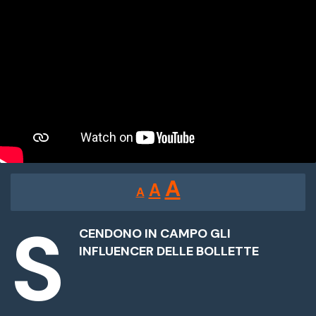
Reducir
Restablecer
Aumentar
A
A
A
tamaño
tamaño
tamaño
de
S
de
fuente.
CENDONO IN CAMPO GLI
de
INFLUENCER DELLE BOLLETTE
fuente
fuente.