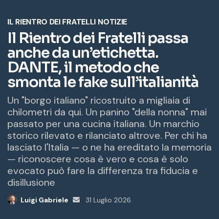
z
o
e
m
a
i
l