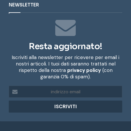
NEWSLETTER
Resta aggiornato!
Iscriviti alla newsletter per ricevere per email i
nostri articoli. I tuoi dati saranno trattati nel
rispetto della nostra
privacy policy
(con
garanzia 0% di spam).
i
n
d
i
r
i
z