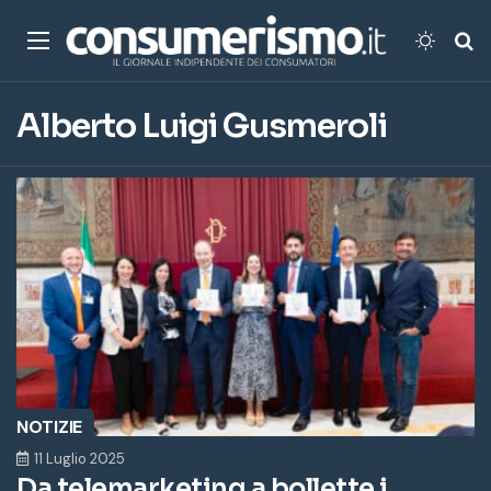
Menu
Cambi
Ce
Alberto Luigi Gusmeroli
NOTIZIE
11 Luglio 2025
Da telemarketing a bollette i