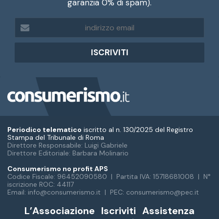
garanzia 0% di spam).
i
n
d
i
r
i
z
z
o
e
m
Periodico telematico
iscritto al n. 130/2025 del Registro
a
Stampa del Tribunale di Roma
Direttore Responsabile: Luigi Gabriele
i
Direttore Editoriale: Barbara Molinario
l
Consumerismo no profit APS
Codice Fiscale: 96452090580 | Partita IVA: 15718681008 | N°
iscrizione ROC: 44117
Email: info@consumerismo.it | PEC: consumerismo@pec.it
L’Associazione
Iscriviti
Assistenza