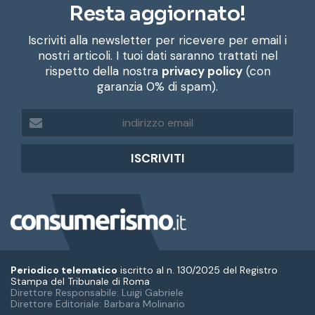
Resta aggiornato!
Iscriviti alla newsletter per ricevere per email i
nostri articoli. I tuoi dati saranno trattati nel
rispetto della nostra
privacy policy
(con
garanzia 0% di spam).
i
n
d
i
r
i
z
z
o
e
m
Periodico telematico
iscritto al n. 130/2025 del Registro
a
Stampa del Tribunale di Roma
Direttore Responsabile: Luigi Gabriele
i
Direttore Editoriale: Barbara Molinario
l