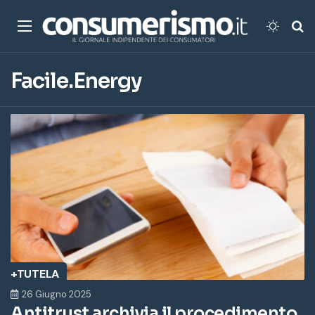
Menu
Cambi
Ce
Facile.Energy
+TUTELA
26 Giugno 2025
Antitrust archivia il procedimento