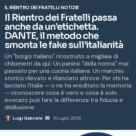
o
e
m
a
i
l