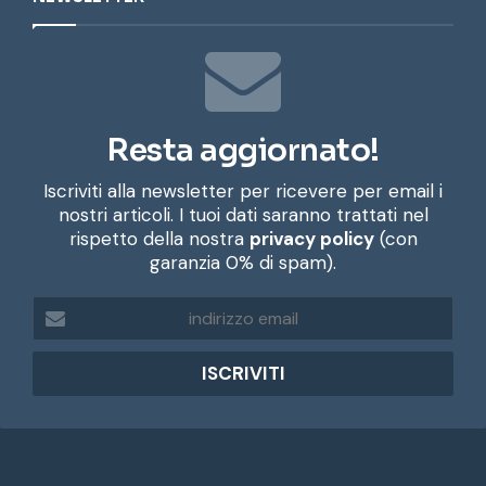
Resta aggiornato!
Iscriviti alla newsletter per ricevere per email i
nostri articoli. I tuoi dati saranno trattati nel
rispetto della nostra
privacy policy
(con
garanzia 0% di spam).
i
n
d
i
r
i
z
z