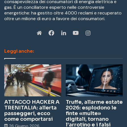
consapevolezza dei consumatori di energia elettrica e
gas. È un conciliatore esperto nelle controversie
energetiche: ha gestito oltre 4000 reclami e recuperato
oltre un milione di euro a favore dei consumatori.
W
Fa
Li
Yo
In
eb
ce
nk
u
st
Leggi anche:
sit
bo
ed
Tu
ag
e
ok
In
be
ra
m
ATTACCO HACKER A
Truffe, allarme estate
TRENITALIA: allerta
2026: esplodono le
passeggeri, ecco
finte «multe»
come comportarsi
digitali, tornano
l’arrotino e i falsi
26 Giugno 2026