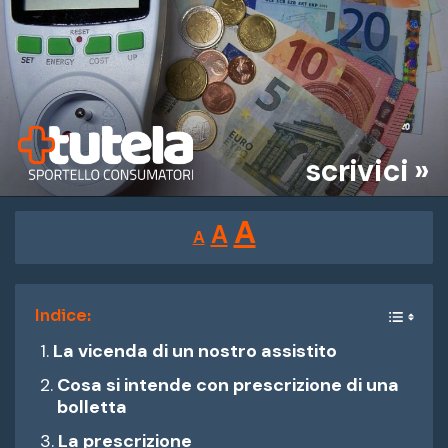
scrivici »
Reducir
Restablecer
Aumentar
A
A
A
tamaño
tamaño
tamaño
de
de
fuente.
de
Indice:
fuente
La vicenda di un nostro assistito
fuente.
Cosa si intende con prescrizione di una
bolletta
La prescrizione