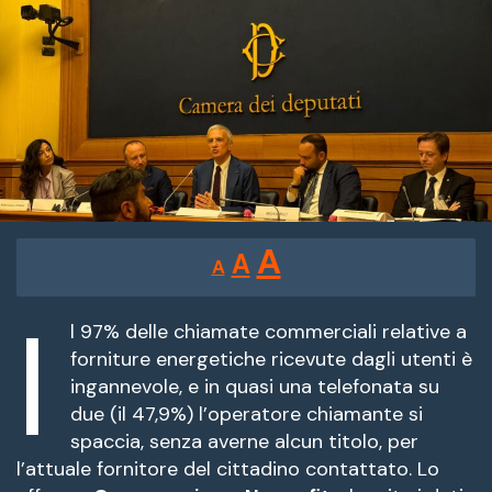
Reducir
Restablecer
Aumentar
A
A
A
tamaño
tamaño
tamaño
de
I
de
fuente.
l 97% delle chiamate commerciali relative a
de
forniture energetiche ricevute dagli utenti è
fuente
ingannevole, e in quasi una telefonata su
fuente.
due (il 47,9%) l’operatore chiamante si
spaccia, senza averne alcun titolo, per
l’attuale fornitore del cittadino contattato. Lo