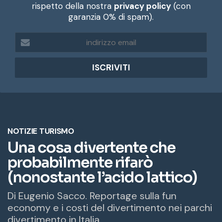
rispetto della nostra
privacy policy
(con
garanzia 0% di spam).
i
n
d
i
r
i
z
z
o
e
m
a
i
l