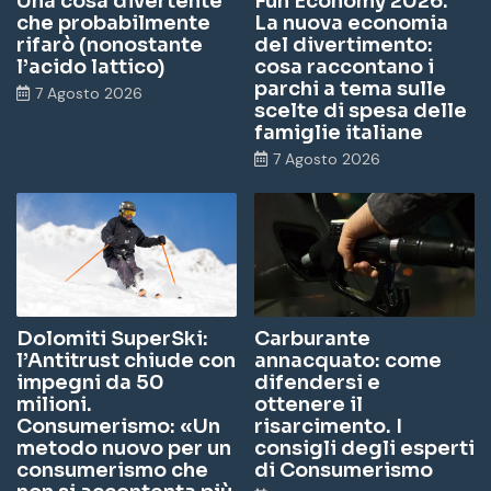
Una cosa divertente
Fun Economy 2026.
che probabilmente
La nuova economia
rifarò (nonostante
del divertimento:
l’acido lattico)
cosa raccontano i
parchi a tema sulle
7 Agosto 2026
scelte di spesa delle
famiglie italiane
7 Agosto 2026
Dolomiti SuperSki:
Carburante
l’Antitrust chiude con
annacquato: come
impegni da 50
difendersi e
milioni.
ottenere il
Consumerismo: «Un
risarcimento. I
metodo nuovo per un
consigli degli esperti
consumerismo che
di Consumerismo