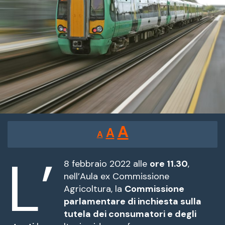
Reducir
Restablecer
Aumentar
A
A
A
tamaño
tamaño
tamaño
de
L’
de
fuente.
8 febbraio 2022 alle
ore 11.30
,
de
nell’Aula ex Commissione
fuente
Agricoltura, la
Commissione
fuente.
parlamentare di inchiesta sulla
tutela dei consumatori e degli