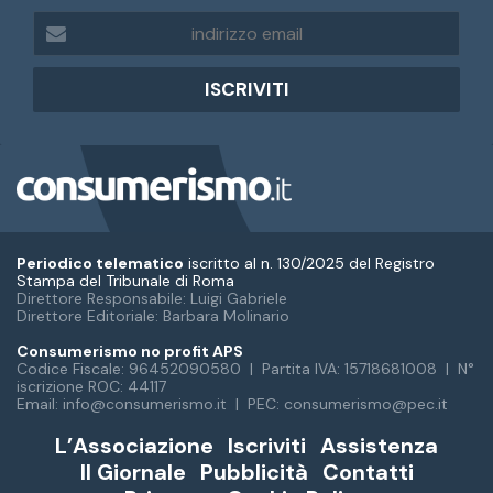
i
n
d
i
r
i
z
z
o
e
m
Periodico telematico
iscritto al n. 130/2025 del Registro
a
Stampa del Tribunale di Roma
Direttore Responsabile: Luigi Gabriele
i
Direttore Editoriale: Barbara Molinario
l
Consumerismo no profit APS
Codice Fiscale: 96452090580 | Partita IVA: 15718681008 | N°
iscrizione ROC: 44117
Email: info@consumerismo.it | PEC: consumerismo@pec.it
L’Associazione
Iscriviti
Assistenza
Il Giornale
Pubblicità
Contatti