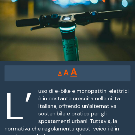
Reducir
Restablecer
Aumentar
A
A
A
tamaño
tamaño
tamaño
de
L’
de
fuente.
uso di e-bike e monopattini elettrici
de
è in costante crescita nelle città
fuente
italiane, offrendo un’alternativa
fuente.
sostenibile e pratica per gli
spostamenti urbani. Tuttavia, la
normativa che regolamenta questi veicoli è in