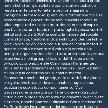
(indirizzo politico-amministrativo, per chi ancora crede
nelle etichette), giornalista e comunicatore pubblico
regolarmente censito nelle rispettive anagrafi di
categoria. Ha trascorso gli anni della formazione tra aule
accademiche e palazzi del potere, specializzandosi in
affari regolatori e relazioni istituzionali, prima di capire
che il vero potere risiede nel portafoglio (spesso vuoto)
del cittadino. Dal 2008 ha scelto la trincea del sociale
come attivista, trasformandosi nell'incubo dei "cartelli" e
nella voce fuori dal coro per la tutela dei consumatori. In
questo ambito è diventato il volto e la parola delle
principali organizzazioni del settore, prestando la propria
expertise a molti gruppi di lavoro del Ministero dello
Sviluppo Economico e alle Commissioni Parlamentari,
dove tenta quotidianamente di tradurre i testi legislativi
in una lingua comprensibile ai comuni mortali.
Conoscitore anche dei gossip, delle autorità di vigilanza
e regolazione italiane, dove ne analizza regolazione,
posizioni e sopratutto comportamento. Vive
un'ossessione cromatica per l'arancione e il blu scuro,
colori eletti a divisa d'ordinanza tra cravatte, braccialetti
e stemmi, nonché pantone ufficiale di Consumerismo No
Profit, la lobby indipendente dei consumatori italiani di