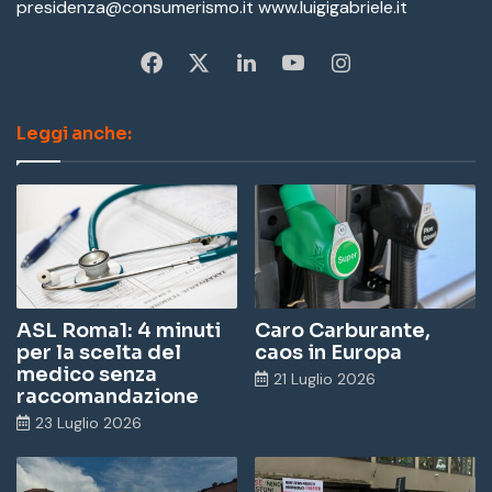
presidenza@consumerismo.it www.luigigabriele.it
Fa
X
Li
Yo
In
ce
nk
u
st
Leggi anche:
bo
ed
Tu
ag
ok
In
be
ra
m
ASL Roma1: 4 minuti
Caro Carburante,
per la scelta del
caos in Europa
medico senza
21 Luglio 2026
raccomandazione
23 Luglio 2026