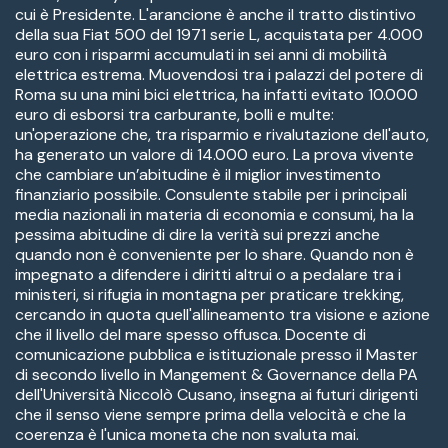
cui è Presidente. L'arancione è anche il tratto distintivo
della sua Fiat 500 del 1971 serie L, acquistata per 4.000
euro con i risparmi accumulati in sei anni di mobilità
elettrica estrema. Muovendosi tra i palazzi del potere di
Roma su una mini bici elettrica, ha infatti evitato 10.000
euro di esborsi tra carburante, bolli e multe:
un'operazione che, tra risparmio e rivalutazione dell'auto,
ha generato un valore di 14.000 euro. La prova vivente
che cambiare un’abitudine è il miglior investimento
finanziario possibile. Consulente stabile per i principali
media nazionali in materia di economia e consumi, ha la
pessima abitudine di dire la verità sui prezzi anche
quando non è conveniente per lo share. Quando non è
impegnato a difendere i diritti altrui o a pedalare tra i
ministeri, si rifugia in montagna per praticare trekking,
cercando in quota quell'allineamento tra visione e azione
che il livello del mare spesso offusca. Docente di
comunicazione pubblica e istituzionale presso il Master
di secondo livello in Mangement & Governance della PA
dell'Università Niccolò Cusano, insegna ai futuri dirigenti
che il senso viene sempre prima della velocità e che la
coerenza è l'unica moneta che non svaluta mai.