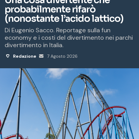
a
i
l