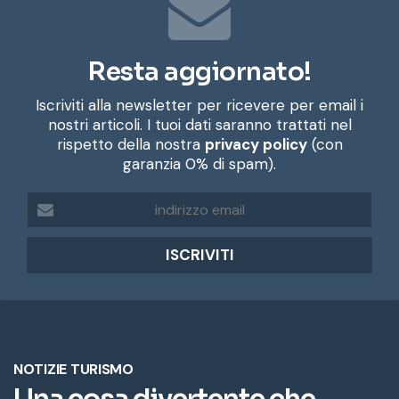
Resta aggiornato!
Iscriviti alla newsletter per ricevere per email i
nostri articoli. I tuoi dati saranno trattati nel
rispetto della nostra
privacy policy
(con
garanzia 0% di spam).
i
n
d
i
r
i
z
z
o
e
m