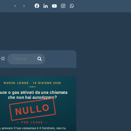
Facebook
LinkedIn
You Tube
Instagram
WhatsApp
Fun Economy 2026. La nuova economia del divertimento: cosa raccontano i parchi a tema sulle scelte di spesa delle famiglie italiane
arra laterale
Cambia aspetto
CERCA...