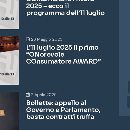
2025 – ecco il
programma dell’11 luglio
26 Maggio 2025
L’11 luglio 2025 il primo
“ONorevole
COnsumatore AWARD”
i
n
2 Aprile 2025
d
Bollette: appello al
i
Governo e Parlamento,
r
i
basta contratti truffa
z
z