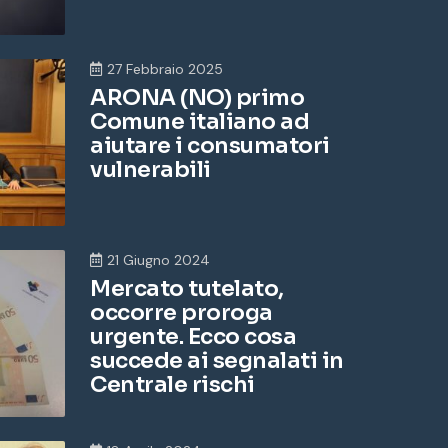
o
e
27 Febbraio 2025
a
ARONA (NO) primo
i
l
Comune italiano ad
aiutare i consumatori
vulnerabili
21 Giugno 2024
Mercato tutelato,
occorre proroga
urgente. Ecco cosa
succede ai segnalati in
Centrale rischi