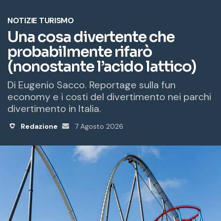
o
e
m
a
i
l