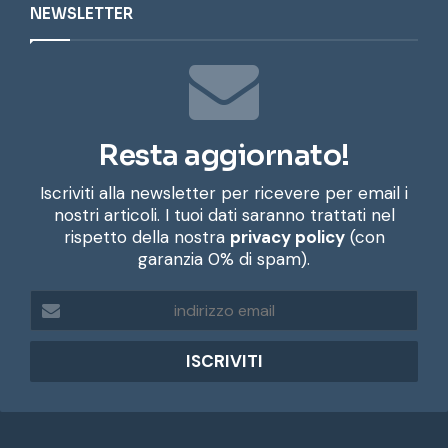
NEWSLETTER
Resta aggiornato!
Iscriviti alla newsletter per ricevere per email i
nostri articoli. I tuoi dati saranno trattati nel
rispetto della nostra
privacy policy
(con
garanzia 0% di spam).
i
n
d
i
r
i
z
z